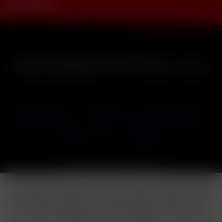
Newsletter
* Alle Preise inkl. gesetzl. Mehrwertsteuer zzgl.
Versandkosten
und ggf. Nachnahmegebühren, wenn nicht anders beschrieben
Cookie-Einstellungen
Händler-Login
Reklamationsformular
Häufig gestellte Fragen
Kontakt
Versand
Widerrufsrecht
Datenschutz
AGB
Impressum
Copyright © by 24vapestore.de
Diese Website benutzt Cookies, die für den technischen Betrieb
der Website erforderlich sind und stets gesetzt werden. Andere
Cookies, die den Komfort bei Benutzung dieser Website erhöhen,
der Direktwerbung dienen oder die Interaktion mit anderen
Websites und sozialen Netzwerken vereinfachen sollen, werden