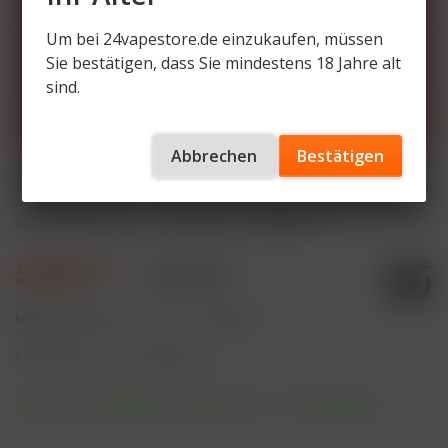
Um bei 24vapestore.de einzukaufen, müssen
Sie bestätigen, dass Sie mindestens 18 Jahre alt
sind.
Abbrechen
Bestätigen
Flerbar M – Cherry Cola 20mg Nikotin
von
Flerbar M 2%
Artikelnummer
FM600-CC
5,50 € *
9,90 € *
Inhalt:
2 Milliliter (275,00 € * / 100 Milliliter)
inkl. MwSt.
zzgl. Versandkosten
Sofort versandfertig, Lieferzeit ca. 1-3 Werktage