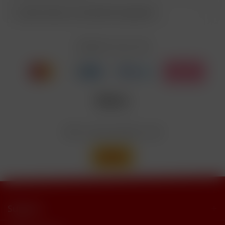
EUH208
Cyclohexanepropionate. Kann allergische
Reaktionenhervor-rufen.
Kunden haben sich ebenfalls angesehen
Nicotinbenzoat, 2-Isopropyl-N,2,3-
Enthält
trimethylbutyramide
Zahlen Sie mit
Wir versenden mit
Support