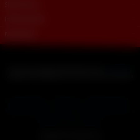
Shop Service
Informationen
Newsletter
* Alle Preise inkl. gesetzl. Mehrwertsteuer zzgl.
Versandkosten
und ggf. Nachnahmegebühren, wenn nicht anders beschrieben
Cookie-Einstellungen
Händler-Login
Reklamationsformular
Häufig gestellte Fragen
Kontakt
Versand
Widerrufsrecht
Datenschutz
AGB
Impressum
Copyright © by 24vapestore.de