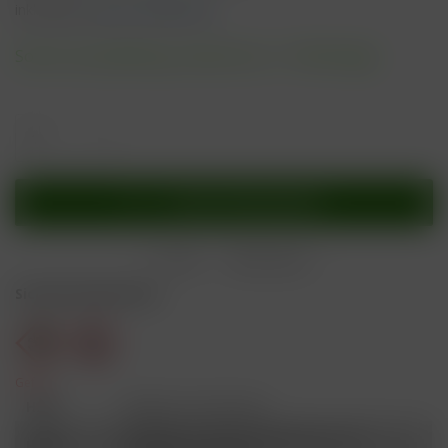
inkl. MwSt.
zzgl. Versandkosten
Sofort versandfertig, Lieferzeit ca. 1-3 Werktage
In den
Warenkorb
Merken
Bewerten
Sicherheitshinweise
Gefahr
H301
Giftig bei Verschlucken.
Schädlich für Wasserorganismen, mit
H412