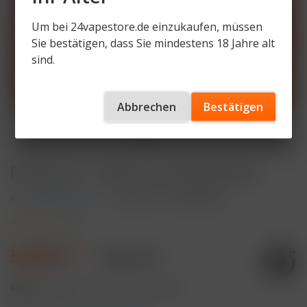
Um bei 24vapestore.de einzukaufen, müssen
Sie bestätigen, dass Sie mindestens 18 Jahre alt
sind.
Abbrechen
Bestätigen
Flerbar M – Alberry 20mg Nikotin
von
Flerbar M 2%
Artikelnummer
FM600-AB
(
1
)
5,50 € *
9,90 € *
Inhalt:
2 Milliliter (275,00 € * / 100 Milliliter)