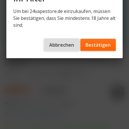
Um bei 24vapestore.de einzukaufen, müssen
Sie bestätigen, dass Sie mindestens 18 Jahre alt
sind.
Abbrechen
Bestätigen
SKE Crystal Bar 600 Menthol 2%
Nikotin
von
SKE
Artikelnummer
SCB600-MT-2N
4,99 € *
9,90 € *
Inhalt:
2 Milliliter (249,50 € * / 100 Milliliter)
inkl. MwSt.
zzgl. Versandkosten
Sofort versandfertig, Lieferzeit ca. 1-3 Werktage