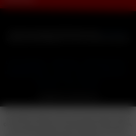
* Alle Preise inkl. gesetzl. Mehrwertsteuer zzgl.
Versandkosten
und ggf. Nachnahmegebühren, wenn nicht anders beschrieben
Cookie-Einstellungen
Händler-Login
Reklamationsformular
Häufig gestellte Fragen
Kontakt
Versand
Widerrufsrecht
Datenschutz
AGB
Impressum
Copyright © by 24vapestore.de
Diese Website benutzt Cookies, die für den technischen Betrieb
der Website erforderlich sind und stets gesetzt werden. Andere
Cookies, die den Komfort bei Benutzung dieser Website erhöhen,
der Direktwerbung dienen oder die Interaktion mit anderen
Websites und sozialen Netzwerken vereinfachen sollen, werden