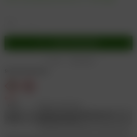
In den
Warenkorb
Merken
Bewerten
Sicherheitshinweise
Gefahr
H301
Giftig bei Verschlucken.
Schädlich für Wasserorganismen, mit
H412
langfristiger Wirkung.
Ist ärztlicher Rat erforderlich, Verpackung oder
P101
Kennzeichnungsetikett bereithalten.