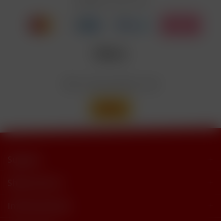
EUH208
Cyclohexanepropionate. Kann allergische
Reaktionenhervor-rufen.
Nicotinbenzoat, 2-Isopropyl-N,2,3-
Enthält
trimethylbutyramide
Wir versenden mit
Support
Shop Service
Informationen