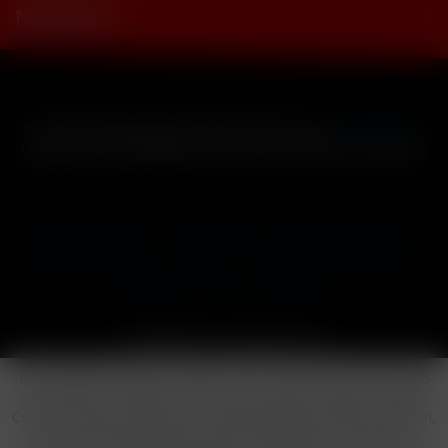
Newsletter
* Alle Preise inkl. gesetzl. Mehrwertsteuer zzgl.
Versandkosten
und ggf. Nachnahmegebühren, wenn nicht anders beschrieben
Cookie-Einstellungen
Händler-Login
Reklamationsformular
Häufig gestellte Fragen
Kontakt
Versand
Widerrufsrecht
Datenschutz
AGB
Impressum
Copyright © by 24vapestore.de
Diese Website benutzt Cookies, die für den technischen Betrieb
der Website erforderlich sind und stets gesetzt werden. Andere
Cookies, die den Komfort bei Benutzung dieser Website erhöhen,
der Direktwerbung dienen oder die Interaktion mit anderen