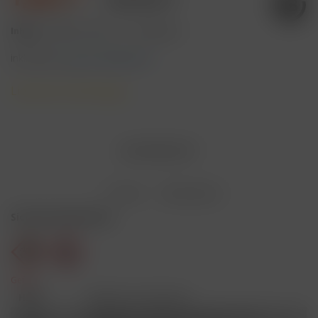
Inhalt:
2 Milliliter (99,50 € * / 100 Milliliter)
inkl. MwSt.
zzgl. Versandkosten
Lieferzeit 3 Werktage
AUSVERKAUFT
Merken
Bewerten
Sicherheitshinweise
Gefahr
H301
Giftig bei Verschlucken.