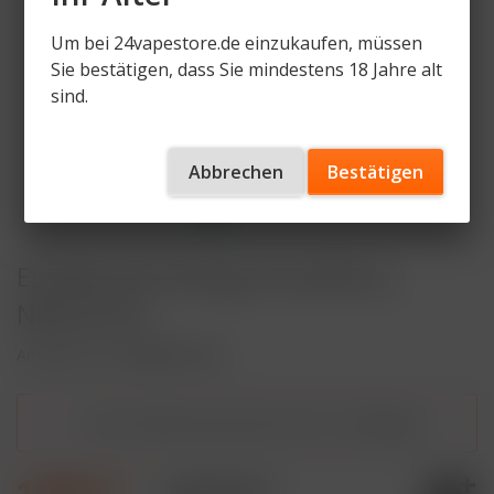
Um bei 24vapestore.de einzukaufen, müssen
Sie bestätigen, dass Sie mindestens 18 Jahre alt
sind.
Abbrechen
Bestätigen
ELFBAR 600 Elfergy Strawberry
Nikotinfrei
Artikelnummer
EB600-SE-NF
Dieser Artikel steht derzeit nicht zur Verfügung!
1,99 € *
10,99 € *