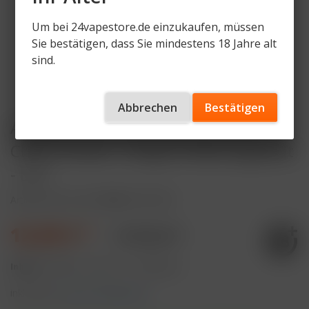
Um bei 24vapestore.de einzukaufen, müssen
Sie bestätigen, dass Sie mindestens 18 Jahre alt
sind.
Abbrechen
Bestätigen
Al Fakher 15K PRO MAX (V2) Pod -
Cherry Fiesta - 6mg/ml Nikotingehalt
- DTL
Artikelnummer
AF-15KPM-P-CF-DTL
12,99 € *
17,99 € *
Inhalt:
8 Milliliter (162,38 € * / 100 Milliliter)
inkl. MwSt.
zzgl. Versandkosten