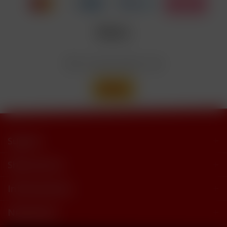
Nicotinbenzoat, 2-Isopropyl-N,2,3-
Enthält
trimethylbutyramide
Wir versenden mit
Support
Shop Service
Informationen
Newsletter