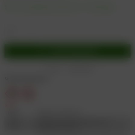
Sofort versandfertig, Lieferzeit ca. 1-3 Werktage
In den
Warenkorb
Merken
Bewerten
Sicherheitshinweise
Gefahr
H301
Giftig bei Verschlucken.
Schädlich für Wasserorganismen, mit
H412
langfristiger Wirkung.