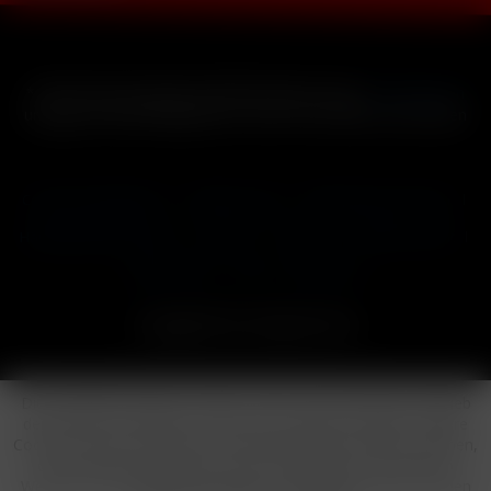
* Alle Preise inkl. gesetzl. Mehrwertsteuer zzgl.
Versandkosten
und ggf. Nachnahmegebühren, wenn nicht anders beschrieben
Cookie-Einstellungen
Händler-Login
Reklamationsformular
Häufig gestellte Fragen
Kontakt
Versand
Widerrufsrecht
Datenschutz
AGB
Impressum
Copyright © by 24vapestore.de
Diese Website benutzt Cookies, die für den technischen Betrieb
der Website erforderlich sind und stets gesetzt werden. Andere
Cookies, die den Komfort bei Benutzung dieser Website erhöhen,
der Direktwerbung dienen oder die Interaktion mit anderen
Websites und sozialen Netzwerken vereinfachen sollen, werden