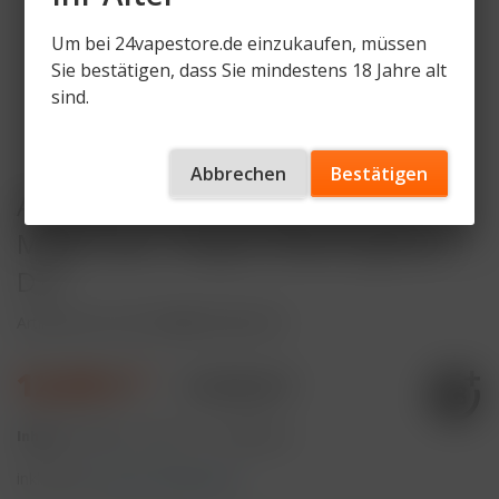
Um bei 24vapestore.de einzukaufen, müssen
Sie bestätigen, dass Sie mindestens 18 Jahre alt
sind.
Abbrechen
Bestätigen
Al Fakher 15K PRO MAX (V2) Pod -
Magic Love - 6mg/ml Nikotingehalt -
DTL
Artikelnummer
AF-15KPM-P-ML-DTL
12,99 € *
17,99 € *
Inhalt:
8 Milliliter (162,38 € * / 100 Milliliter)
inkl. MwSt.
zzgl. Versandkosten