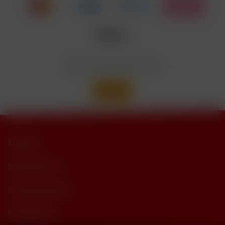
Nicotinbenzoat, 2-Isopropyl-N,2,3-
Enthält
trimethylbutyramide
Wir versenden mit
Support
Shop Service
Informationen
Newsletter