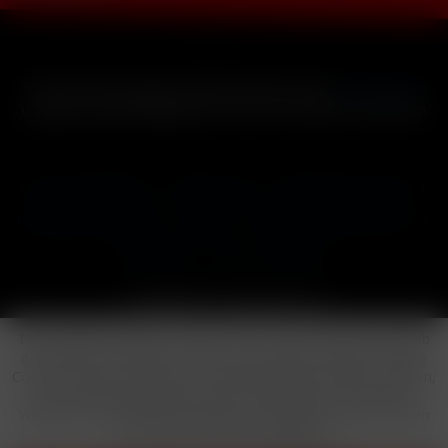
* Alle Preise inkl. gesetzl. Mehrwertsteuer zzgl.
Versandkosten
und ggf. Nachnahmegebühren, wenn nicht anders beschrieben
Cookie-Einstellungen
Händler-Login
Reklamationsformular
Häufig gestellte Fragen
Kontakt
Versand
Widerrufsrecht
Datenschutz
AGB
Impressum
Copyright © by 24vapestore.de
Diese Website benutzt Cookies, die für den technischen Betrieb
der Website erforderlich sind und stets gesetzt werden. Andere
Cookies, die den Komfort bei Benutzung dieser Website erhöhen,
der Direktwerbung dienen oder die Interaktion mit anderen
Websites und sozialen Netzwerken vereinfachen sollen, werden
nur mit Ihrer Zustimmung gesetzt.