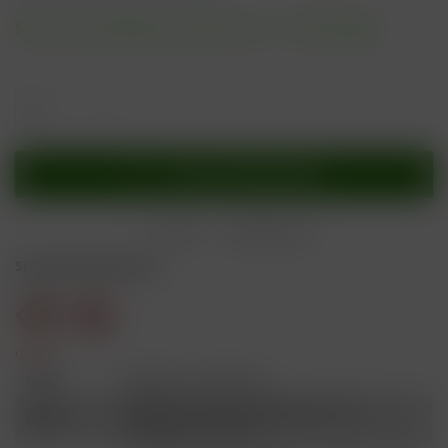
Sofort versandfertig, Lieferzeit ca. 1-3 Werktage
In den
Warenkorb
Merken
Bewerten
Sicherheitshinweise
Gefahr
H301
Giftig bei Verschlucken.
Schädlich für Wasserorganismen, mit
H412
langfristiger Wirkung.