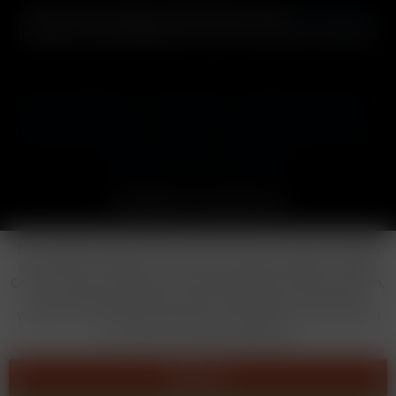
* Alle Preise inkl. gesetzl. Mehrwertsteuer zzgl.
Versandkosten
und ggf. Nachnahmegebühren, wenn nicht anders beschrieben
Cookie-Einstellungen
Händler-Login
Reklamationsformular
Häufig gestellte Fragen
Kontakt
Versand
Widerrufsrecht
Datenschutz
AGB
Impressum
Copyright © by 24vapestore.de
Diese Website benutzt Cookies, die für den technischen Betrieb
der Website erforderlich sind und stets gesetzt werden. Andere
Cookies, die den Komfort bei Benutzung dieser Website erhöhen,
der Direktwerbung dienen oder die Interaktion mit anderen
Websites und sozialen Netzwerken vereinfachen sollen, werden
nur mit Ihrer Zustimmung gesetzt.
Ablehnen