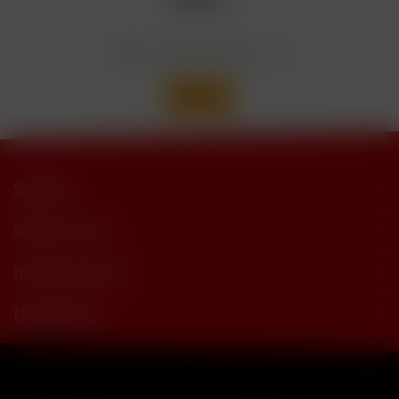
Enthält
trimethylbutyramide
Wir versenden mit
Support
Shop Service
Informationen
Newsletter