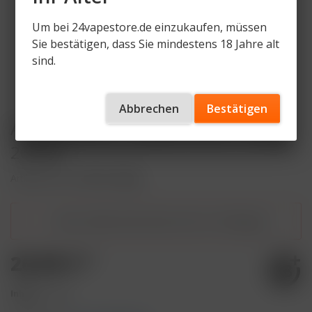
Um bei 24vapestore.de einzukaufen, müssen
Sie bestätigen, dass Sie mindestens 18 Jahre alt
sind.
Abbrechen
Bestätigen
Aqua Mentha - Golden Anna - 200g
26,90€
Artikelnummer
AM-GA-200g
Dieser Artikel steht derzeit nicht zur Verfügung!
26,90 € *
Inhalt:
1 Stück