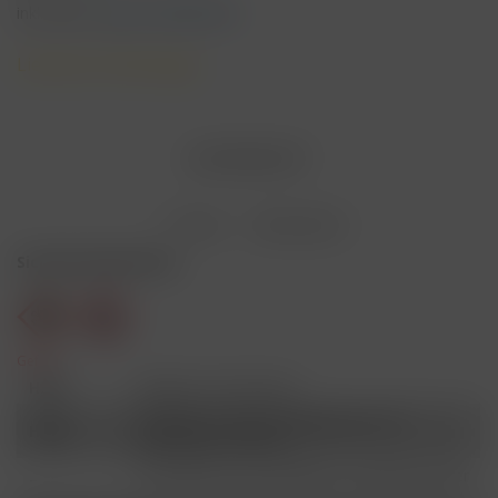
inkl. MwSt.
zzgl. Versandkosten
Lieferzeit 3 Werktage
AUSVERKAUFT
Merken
Bewerten
Sicherheitshinweise
Gefahr
H301
Giftig bei Verschlucken.
Schädlich für Wasserorganismen, mit
H412
langfristiger Wirkung.
Ist ärztlicher Rat erforderlich, Verpackung oder
P101
Kennzeichnungsetikett bereithalten.