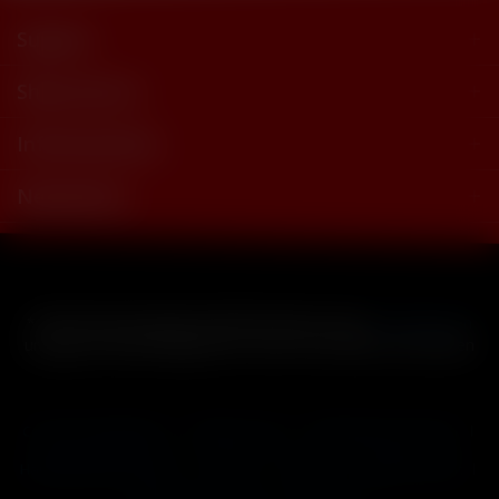
Support
Shop Service
Informationen
Newsletter
* Alle Preise inkl. gesetzl. Mehrwertsteuer zzgl.
Versandkosten
und ggf. Nachnahmegebühren, wenn nicht anders beschrieben
Cookie-Einstellungen
Händler-Login
Reklamationsformular
Häufig gestellte Fragen
Kontakt
Versand
Widerrufsrecht