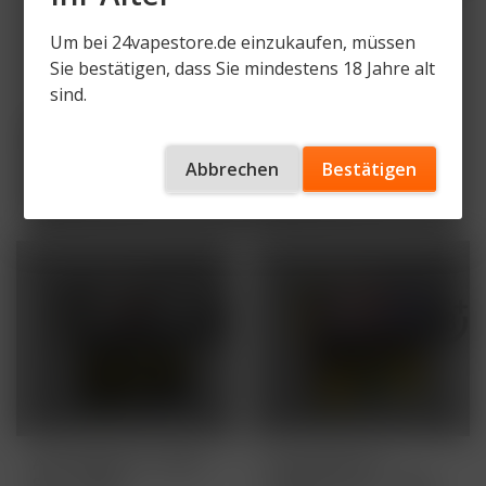
Um bei 24vapestore.de einzukaufen, müssen
Sie bestätigen, dass Sie mindestens 18 Jahre alt
sind.
Aqua Mentha - Red
Aqua Mentha - Black
Balls - 200g 26,90€
Box - 200g - 27,90€
Abbrechen
Bestätigen
26,90 € *
27,90 € *
Inhalt
1 Stück
Inhalt
1 Stück
AUSVERKAUFT
AUSVERKAUFT
Aqua Mentha - Black
Aqua Mentha -
Box - 200g
Golden Anna - 200g