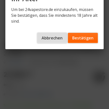
Um bei 24vapestore.de einzukaufen, müssen
Sie bestätigen, dass Sie mindestens 18 Jahre alt
sind.
Abbrechen
Bestätigen
Holster - Watermill Punch - 200g -
27,90€
von
Holster
Artikelnummer
HT-WMP-200g
27,90 € *
Inhalt:
1 Stück
inkl. MwSt.
zzgl. Versandkosten
Sofort versandfertig, Lieferzeit ca. 1-3 Werktage