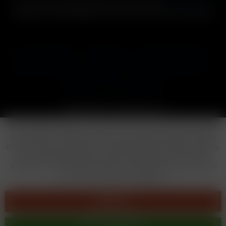
* Alle Preise inkl. gesetzl. Mehrwertsteuer zzgl.
Versandkosten
und ggf. Nachnahmegebühren, wenn nicht anders beschrieben
Cookie-Einstellungen
Händler-Login
Reklamationsformular
Häufig gestellte Fragen
Kontakt
Versand
Widerrufsrecht
Datenschutz
AGB
Impressum
Copyright © by 24vapestore.de
Diese Website benutzt Cookies, die für den technischen Betrieb
der Website erforderlich sind und stets gesetzt werden. Andere
Cookies, die den Komfort bei Benutzung dieser Website erhöhen,
der Direktwerbung dienen oder die Interaktion mit anderen
Websites und sozialen Netzwerken vereinfachen sollen, werden
nur mit Ihrer Zustimmung gesetzt.
Ablehnen