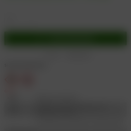
In den
Warenkorb
Merken
Bewerten
Sicherheitshinweise
Gefahr
H301
Giftig bei Verschlucken.
Schädlich für Wasserorganismen, mit
H412
langfristiger Wirkung.
Ist ärztlicher Rat erforderlich, Verpackung oder
P101
Kennzeichnungsetikett bereithalten.