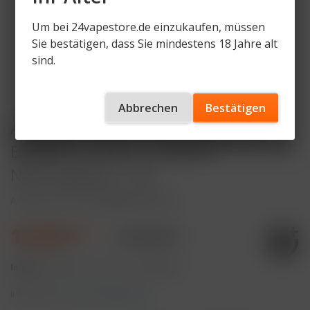
Um bei 24vapestore.de einzukaufen, müssen
Sie bestätigen, dass Sie mindestens 18 Jahre alt
sind.
Abbrechen
Bestätigen
Al Fakher 15K PRO MAX (V2) Pod -
Blueberry Cherry - 6mg/ml
Nikotingehalt - DTL
Artikelnummer
AF-15KPM-P-BC-DTL
12,99 € *
17,99 € *
Inhalt:
8 Milliliter (162,38 € * / 100 Milliliter)
inkl. MwSt.
zzgl. Versandkosten