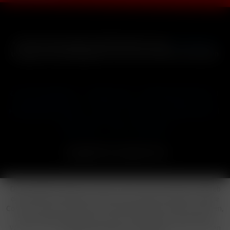
* Alle Preise inkl. gesetzl. Mehrwertsteuer zzgl.
Versandkosten
und ggf. Nachnahmegebühren, wenn nicht anders beschrieben
Cookie-Einstellungen
Händler-Login
Reklamationsformular
Häufig gestellte Fragen
Kontakt
Versand
Widerrufsrecht
Datenschutz
AGB
Impressum
Copyright © by 24vapestore.de
Diese Website benutzt Cookies, die für den technischen Betrieb
der Website erforderlich sind und stets gesetzt werden. Andere
Cookies, die den Komfort bei Benutzung dieser Website erhöhen,
der Direktwerbung dienen oder die Interaktion mit anderen
Websites und sozialen Netzwerken vereinfachen sollen, werden