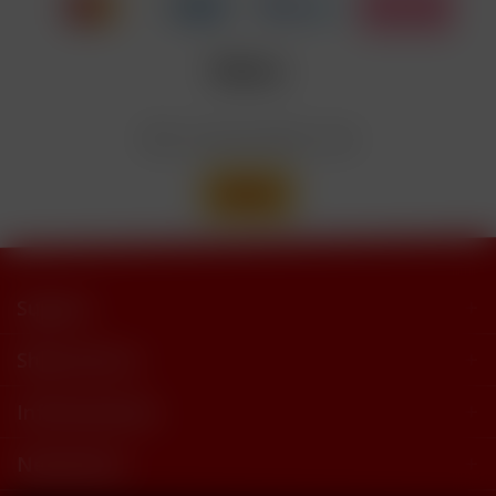
Nicotinbenzoat, 2-Isopropyl-N,2,3-
Enthält
trimethylbutyramide
Wir versenden mit
Support
Shop Service
Informationen
Newsletter