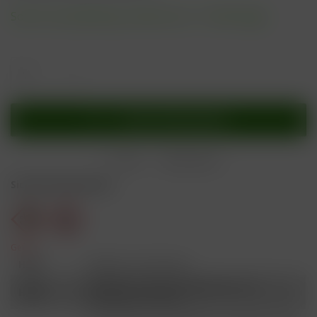
Sofort versandfertig, Lieferzeit ca. 1-3 Werktage
In den
Warenkorb
Merken
Bewerten
Sicherheitshinweise
Gefahr
H301
Giftig bei Verschlucken.
Schädlich für Wasserorganismen, mit
H412
langfristiger Wirkung.