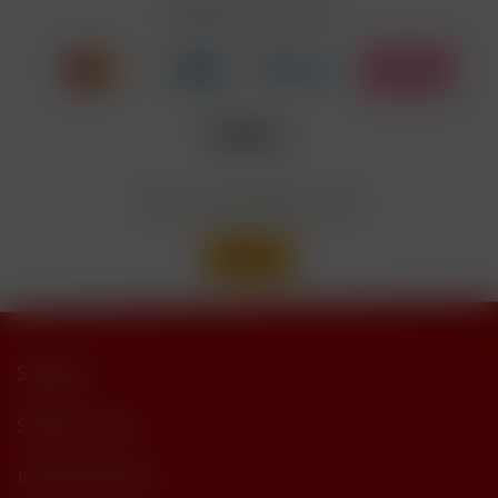
Zahlen Sie mit
Nicotinbenzoat, 2-Isopropyl-N,2,3-
Enthält
trimethylbutyramide
Wir versenden mit
Support
Shop Service
Informationen