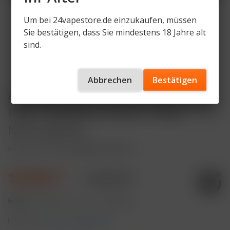
Um bei 24vapestore.de einzukaufen, müssen
Sie bestätigen, dass Sie mindestens 18 Jahre alt
sind.
Abbrechen
Bestätigen
Al Fakher Hypermax Advanced 30K
Pods - Blueberry Cherry - 6mg
Nikotingehalt
Artikelnummer
AF-HMA30K-P-BBC-VS
15,90 € *
19,90 € *
Inhalt:
22 Milliliter (72,27 € * / 100 Milliliter)
inkl. MwSt.
zzgl. Versandkosten