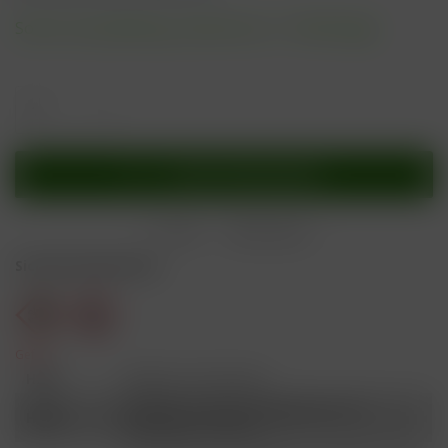
Sofort versandfertig, Lieferzeit ca. 1-3 Werktage
In den
Warenkorb
Merken
Bewerten
Sicherheitshinweise
Gefahr
H301
Giftig bei Verschlucken.
Schädlich für Wasserorganismen, mit
H412
langfristiger Wirkung.