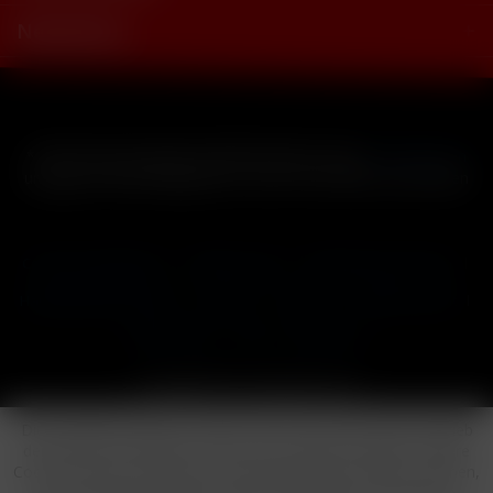
Newsletter
* Alle Preise inkl. gesetzl. Mehrwertsteuer zzgl.
Versandkosten
und ggf. Nachnahmegebühren, wenn nicht anders beschrieben
Cookie-Einstellungen
Händler-Login
Reklamationsformular
Häufig gestellte Fragen
Kontakt
Versand
Widerrufsrecht
Datenschutz
AGB
Impressum
Copyright © by 24vapestore.de
Diese Website benutzt Cookies, die für den technischen Betrieb
der Website erforderlich sind und stets gesetzt werden. Andere
Cookies, die den Komfort bei Benutzung dieser Website erhöhen,
der Direktwerbung dienen oder die Interaktion mit anderen