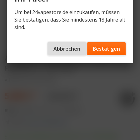
Um bei 24vapestore.de einzukaufen, müssen
Sie bestätigen, dass Sie mindestens 18 Jahre alt
sind.
Abbrechen
Bestätigen
Al Fakher Crown Switch - Sour
Blueberry - 2er Pack
Artikelnummer
AF-CF-SB
5,90 € *
12,99 € *
Inhalt:
4 Milliliter (147,50 € * / 100 Milliliter)
inkl. MwSt.
zzgl. Versandkosten
Sofort versandfertig, Lieferzeit ca. 1-3 Werktage