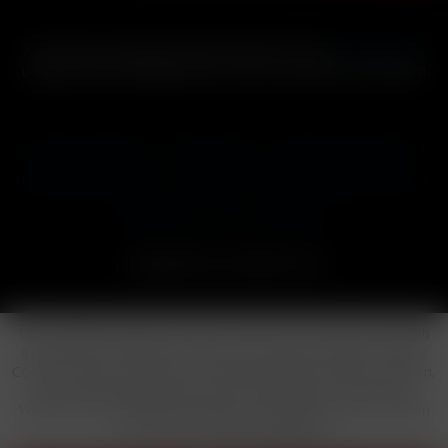
* Alle Preise inkl. gesetzl. Mehrwertsteuer zzgl.
Versandkosten
und ggf. Nachnahmegebühren, wenn nicht anders beschrieben
Cookie-Einstellungen
Händler-Login
Reklamationsformular
Häufig gestellte Fragen
Kontakt
Versand
Widerrufsrecht
Datenschutz
AGB
Impressum
Copyright © by 24vapestore.de
Diese Website benutzt Cookies, die für den technischen Betrieb
der Website erforderlich sind und stets gesetzt werden. Andere
Cookies, die den Komfort bei Benutzung dieser Website erhöhen,
der Direktwerbung dienen oder die Interaktion mit anderen
Websites und sozialen Netzwerken vereinfachen sollen, werden
nur mit Ihrer Zustimmung gesetzt.