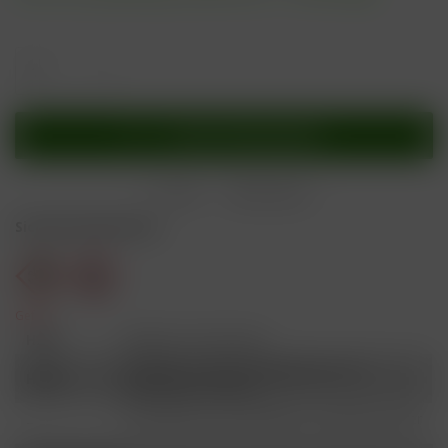
In den
Warenkorb
Merken
Bewerten
Sicherheitshinweise
Gefahr
H301
Giftig bei Verschlucken.
Schädlich für Wasserorganismen, mit
H412
langfristiger Wirkung.
Ist ärztlicher Rat erforderlich, Verpackung oder
P101
Kennzeichnungsetikett bereithalten.