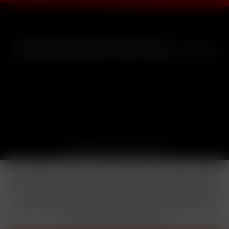
* Alle Preise inkl. gesetzl. Mehrwertsteuer zzgl.
Versandkosten
und ggf. Nachnahmegebühren, wenn nicht anders beschrieben
Cookie-Einstellungen
Händler-Login
Reklamationsformular
Häufig gestellte Fragen
Kontakt
Versand
Widerrufsrecht
Datenschutz
AGB
Impressum
Copyright © by 24vapestore.de
Diese Website benutzt Cookies, die für den technischen Betrieb
der Website erforderlich sind und stets gesetzt werden. Andere
Cookies, die den Komfort bei Benutzung dieser Website erhöhen,
der Direktwerbung dienen oder die Interaktion mit anderen
Websites und sozialen Netzwerken vereinfachen sollen, werden
nur mit Ihrer Zustimmung gesetzt.