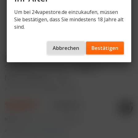
Um bei 24vapestore.de einzukaufen, müssen
Sie bestätigen, dass Sie mindestens 18 Jahre alt
sind.
Abbrechen
Bestätigen
Al Fakher 15K PRO MAX (V2) Pod -
Strawberry Punch - 6mg/ml
Nikotingehalt - DTL
Artikelnummer
AF-15KPM-P-SP-DTL
12,99 € *
17,99 € *
Inhalt:
8 Milliliter (162,38 € * / 100 Milliliter)
inkl. MwSt.
zzgl. Versandkosten