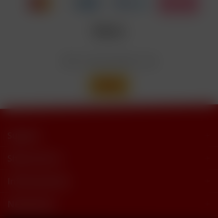
Nicotinbenzoat, 2-Isopropyl-N,2,3-
Enthält
trimethylbutyramide
Wir versenden mit
Support
Shop Service
Informationen
Newsletter