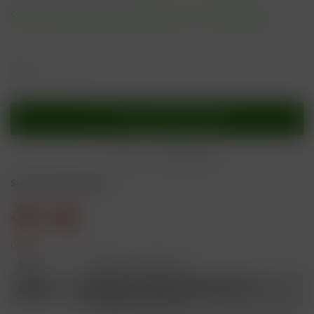
Sofort versandfertig, Lieferzeit ca. 1-3 Werktage
In den
Warenkorb
Merken
Bewerten
Sicherheitshinweise
Gefahr
H301
Giftig bei Verschlucken.
Schädlich für Wasserorganismen, mit
H412
langfristiger Wirkung.