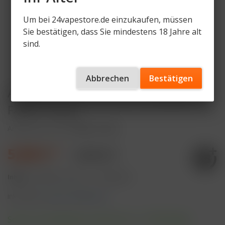
Um bei 24vapestore.de einzukaufen, müssen
Sie bestätigen, dass Sie mindestens 18 Jahre alt
sind.
Abbrechen
Bestätigen
Al Fakher 15K PRO MAX Basisgerät -
Farbe: Green
Artikelnummer
AF-15KPM-D-GRN
5,90 € *
9,90 € *
Inhalt:
10 Milliliter (59,00 € * / 100 Milliliter)
inkl. MwSt.
zzgl. Versandkosten
Sofort versandfertig, Lieferzeit ca. 1-3 Werktage