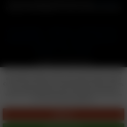
* Alle Preise inkl. gesetzl. Mehrwertsteuer zzgl.
Versandkosten
und ggf. Nachnahmegebühren, wenn nicht anders beschrieben
Cookie-Einstellungen
Händler-Login
Reklamationsformular
Häufig gestellte Fragen
Kontakt
Versand
Widerrufsrecht
Datenschutz
AGB
Impressum
Copyright © by 24vapestore.de
Diese Website benutzt Cookies, die für den technischen Betrieb
der Website erforderlich sind und stets gesetzt werden. Andere
Cookies, die den Komfort bei Benutzung dieser Website erhöhen,
der Direktwerbung dienen oder die Interaktion mit anderen
Websites und sozialen Netzwerken vereinfachen sollen, werden
nur mit Ihrer Zustimmung gesetzt.
Ablehnen