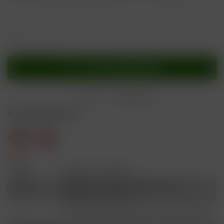
In den
Warenkorb
Merken
Bewerten
Sicherheitshinweise
Gefahr
H301
Giftig bei Verschlucken.
Schädlich für Wasserorganismen, mit
H412
langfristiger Wirkung.
Ist ärztlicher Rat erforderlich, Verpackung oder
P101
Kennzeichnungsetikett bereithalten.