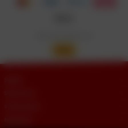
Nicotinbenzoat, 2-Isopropyl-N,2,3-
Enthält
trimethylbutyramide
Wir versenden mit
Support
Shop Service
Informationen
Newsletter