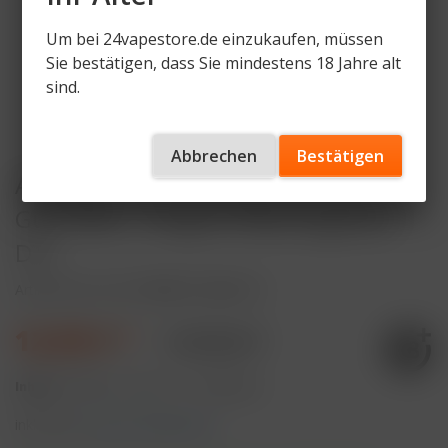
Um bei 24vapestore.de einzukaufen, müssen
Sie bestätigen, dass Sie mindestens 18 Jahre alt
sind.
Abbrechen
Bestätigen
Al Fakher 15K PRO MAX (V2) Pod -
Gum Mint - 6mg/ml Nikotingehalt -
DTL
Artikelnummer
AF-15KPM-P-GMI-DTL
12,99 € *
17,99 € *
Inhalt:
8 Milliliter (162,38 € * / 100 Milliliter)
inkl. MwSt.
zzgl. Versandkosten