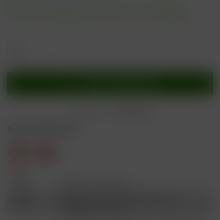
Sofort versandfertig, Lieferzeit ca. 1-3 Werktage
In den
Warenkorb
Merken
Bewerten
Sicherheitshinweise
Gefahr
H301
Giftig bei Verschlucken.
Schädlich für Wasserorganismen, mit
H412
langfristiger Wirkung.