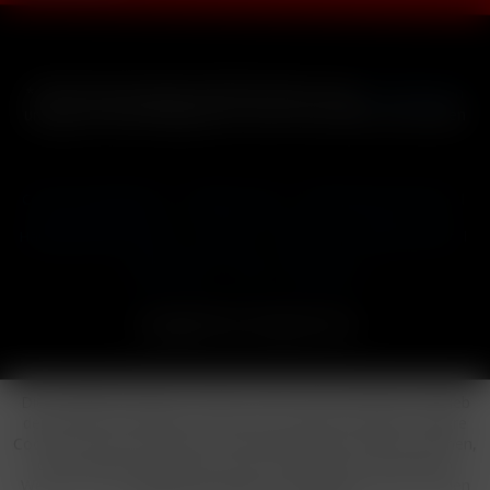
* Alle Preise inkl. gesetzl. Mehrwertsteuer zzgl.
Versandkosten
und ggf. Nachnahmegebühren, wenn nicht anders beschrieben
Cookie-Einstellungen
Händler-Login
Reklamationsformular
Häufig gestellte Fragen
Kontakt
Versand
Widerrufsrecht
Datenschutz
AGB
Impressum
Copyright © by 24vapestore.de
Diese Website benutzt Cookies, die für den technischen Betrieb
der Website erforderlich sind und stets gesetzt werden. Andere
Cookies, die den Komfort bei Benutzung dieser Website erhöhen,
der Direktwerbung dienen oder die Interaktion mit anderen
Websites und sozialen Netzwerken vereinfachen sollen, werden