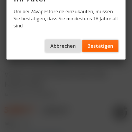
Um bei 24vapestore.de einzukaufen, müssen
Sie bestätigen, dass Sie mindestens 18 Jahre alt
sind.
Abbrechen
Bestätigen
VOZOL Switch Pod Kit 400 mAh -
Farbe Green
Artikelnummer
VZ-PK-GN
3,99 € *
8,90 € *
Inhalt:
1 Stück