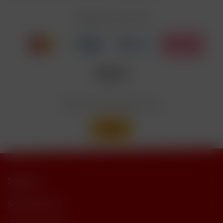
EUH208
Cyclohexanepropionate. Kann allergische
Reaktionenhervor-rufen.
Zahlen Sie mit
Nicotinbenzoat, 2-Isopropyl-N,2,3-
Enthält
trimethylbutyramide
Wir versenden mit
Support
Shop Service