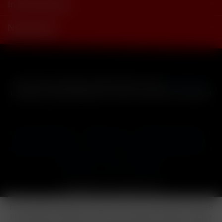
Informationen
Newsletter
* Alle Preise inkl. gesetzl. Mehrwertsteuer zzgl.
Versandkosten
und ggf. Nachnahmegebühren, wenn nicht anders beschrieben
Cookie-Einstellungen
Händler-Login
Reklamationsformular
Häufig gestellte Fragen
Kontakt
Versand
Widerrufsrecht
Datenschutz
AGB
Impressum
Copyright © by 24vapestore.de
Diese Website benutzt Cookies, die für den technischen Betrieb
der Website erforderlich sind und stets gesetzt werden. Andere