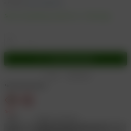
inkl. MwSt.
zzgl. Versandkosten
Sofort versandfertig, Lieferzeit ca. 1-3 Werktage
In den
Warenkorb
Merken
Bewerten
Sicherheitshinweise
Gefahr
H301
Giftig bei Verschlucken.
Schädlich für Wasserorganismen, mit
H412