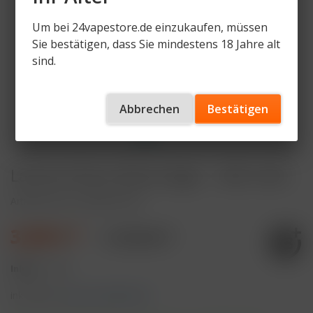
Um bei 24vapestore.de einzukaufen, müssen
Sie bestätigen, dass Sie mindestens 18 Jahre alt
sind.
Abbrechen
Bestätigen
Lafume Nova Akkuträger - 400 mAh
Artikelnummer
LA-NV-VL-EV
3,99 € *
11,90 € *
Inhalt:
1 Stück
inkl. MwSt.
zzgl. Versandkosten