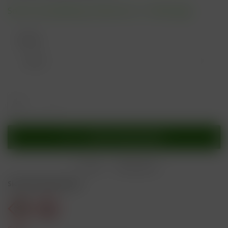
Sofort versandfertig, Lieferzeit ca. 1-3 Werktage
Farbe:
In den
Warenkorb
Merken
Bewerten
Sicherheitshinweise