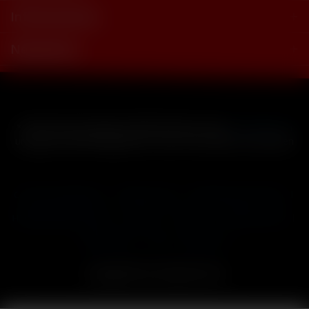
Informationen
Newsletter
* Alle Preise inkl. gesetzl. Mehrwertsteuer zzgl.
Versandkosten
und ggf. Nachnahmegebühren, wenn nicht anders beschrieben
Cookie-Einstellungen
Händler-Login
Reklamationsformular
Häufig gestellte Fragen
Kontakt
Versand
Widerrufsrecht
Datenschutz
AGB
Impressum
Copyright © by 24vapestore.de