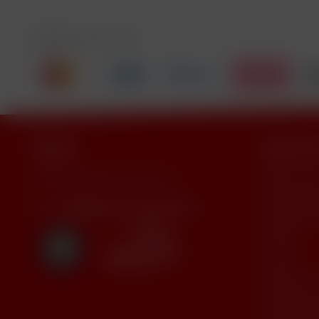
Zahlen Sie mit
Support
Shop Serv
Händler-Log
Unser Support freut sich auf Sie
Reklamation
info@vapor-handel.de
Häufig geste
Kontakt
Versand
Widerrufsrec
Mehrweg E-Z