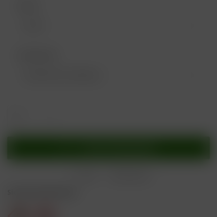
Farbe:
Geschmack:
In den
Warenkorb
Merken
Bewerten
Sicherheitshinweise