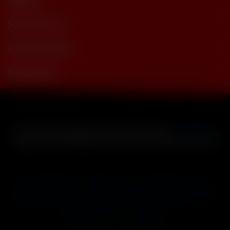
Shop Service
Informationen
Newsletter
* Alle Preise inkl. gesetzl. Mehrwertsteuer zzgl.
Versandkosten
und ggf. Nachnahmegebühren, wenn nicht anders beschrieben
Cookie-Einstellungen
Händler-Login
Reklamationsformular
Häufig gestellte Fragen
Kontakt
Versand
Widerrufsrecht
Datenschutz
AGB
Impressum