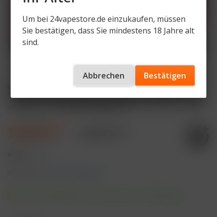
Um bei 24vapestore.de einzukaufen, müssen
Sie bestätigen, dass Sie mindestens 18 Jahre alt
sind.
Abbrechen
Bestätigen
SALT Pro Bundle (Device + Pod)
Artikelnummer
SL-PRO-WS-BNDL-BLK
14,99 € *
24,89 € *
Inhalt:
1 Stück
inkl. MwSt.
zzgl. Versandkosten
Sofort versandfertig, Lieferzeit ca. 1-3 Werktage