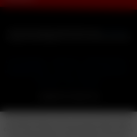
* Alle Preise inkl. gesetzl. Mehrwertsteuer zzgl.
Versandkosten
und ggf. Nachnahmegebühren, wenn nicht anders beschrieben
Cookie-Einstellungen
Händler-Login
Reklamationsformular
Häufig gestellte Fragen
Kontakt
Versand
Widerrufsrecht
Datenschutz
AGB
Impressum
Copyright © by 24vapestore.de
Diese Website benutzt Cookies, die für den technischen Betrieb
der Website erforderlich sind und stets gesetzt werden. Andere
Cookies, die den Komfort bei Benutzung dieser Website erhöhen,
der Direktwerbung dienen oder die Interaktion mit anderen