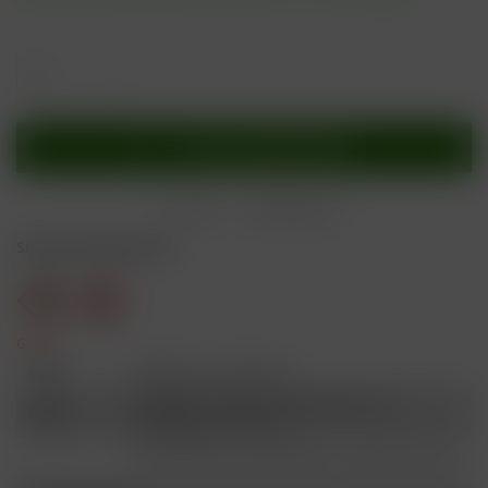
In den
Warenkorb
Merken
Bewerten
Sicherheitshinweise
Gefahr
H301
Giftig bei Verschlucken.
Schädlich für Wasserorganismen, mit
H412
langfristiger Wirkung.
Ist ärztlicher Rat erforderlich, Verpackung oder
P101
Kennzeichnungsetikett bereithalten.