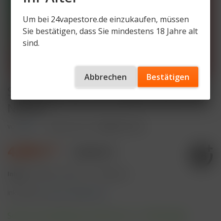
Um bei 24vapestore.de einzukaufen, müssen
Sie bestätigen, dass Sie mindestens 18 Jahre alt
sind.
Abbrechen
Bestätigen
SKE Crystal Bar 600 Apple Peach 2%
Nikotin
von
SKE
Artikelnummer
SCB600-AP-2N
4,99 € *
9,90 € *
Inhalt:
2 Milliliter (249,50 € * / 100 Milliliter)
inkl. MwSt.
zzgl. Versandkosten
Sofort versandfertig, Lieferzeit ca. 1-3 Werktage