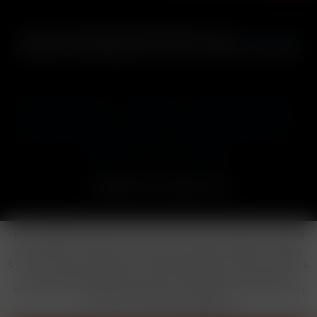
* Alle Preise inkl. gesetzl. Mehrwertsteuer zzgl.
Versandkosten
und ggf. Nachnahmegebühren, wenn nicht anders beschrieben
Cookie-Einstellungen
Händler-Login
Reklamationsformular
Häufig gestellte Fragen
Kontakt
Versand
Widerrufsrecht
Datenschutz
AGB
Impressum
Copyright © by 24vapestore.de
Diese Website benutzt Cookies, die für den technischen Betrieb
der Website erforderlich sind und stets gesetzt werden. Andere
Cookies, die den Komfort bei Benutzung dieser Website erhöhen,
der Direktwerbung dienen oder die Interaktion mit anderen
Websites und sozialen Netzwerken vereinfachen sollen, werden
nur mit Ihrer Zustimmung gesetzt.