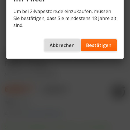
Um bei 24vapestore.de einzukaufen, müssen
Sie bestätigen, dass Sie mindestens 18 Jahre alt
sind.
Abbrechen
Bestätigen
IVG Air 4in1 - 1100mAh Device -
Farbe: Purple
Artikelnummer
IVG4-D-PRP
6,90 € *
9,90 € *
Inhalt:
1 Stück
inkl. MwSt.
zzgl. Versandkosten
Sofort versandfertig, Lieferzeit ca. 1-3 Werktage