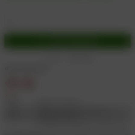
In den
Warenkorb
Merken
Bewerten
Sicherheitshinweise
Gefahr
H301
Giftig bei Verschlucken.
Schädlich für Wasserorganismen, mit
H412
langfristiger Wirkung.
Ist ärztlicher Rat erforderlich, Verpackung oder
P101
Kennzeichnungsetikett bereithalten.