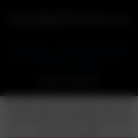
* Alle Preise inkl. gesetzl. Mehrwertsteuer zzgl.
Versandkosten
und ggf. Nachnahmegebühren, wenn nicht anders beschrieben
Cookie-Einstellungen
Händler-Login
Reklamationsformular
Häufig gestellte Fragen
Kontakt
Versand
Widerrufsrecht
Datenschutz
AGB
Impressum
Copyright © by 24vapestore.de
Diese Website benutzt Cookies, die für den technischen Betrieb
der Website erforderlich sind und stets gesetzt werden. Andere
Cookies, die den Komfort bei Benutzung dieser Website erhöhen,
der Direktwerbung dienen oder die Interaktion mit anderen
Websites und sozialen Netzwerken vereinfachen sollen, werden
nur mit Ihrer Zustimmung gesetzt.