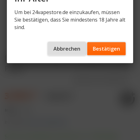
Um bei 24vapestore.de einzukaufen, müssen
Sie bestätigen, dass Sie mindestens 18 Jahre alt
sind.
Abbrechen
Bestätigen
IVG Air 4in1 Pods - Pineapple Ice (2er
Pack)
Artikelnummer
IVG4-P-PAI
3,79 € *
9,90 € *
Inhalt:
1 Stück
inkl. MwSt.
zzgl. Versandkosten
Sofort versandfertig, Lieferzeit ca. 1-3 Werktage