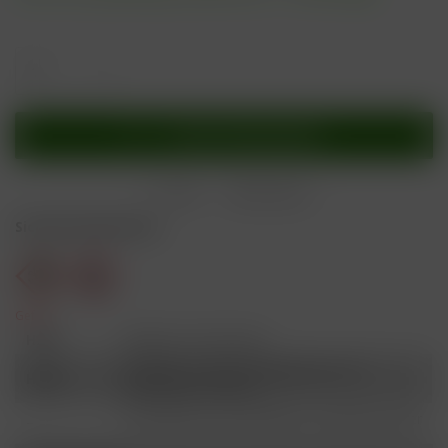
In den
Warenkorb
Merken
Bewerten
Sicherheitshinweise
Gefahr
H301
Giftig bei Verschlucken.
Schädlich für Wasserorganismen, mit
H412
langfristiger Wirkung.
Ist ärztlicher Rat erforderlich, Verpackung oder
P101
Kennzeichnungsetikett bereithalten.