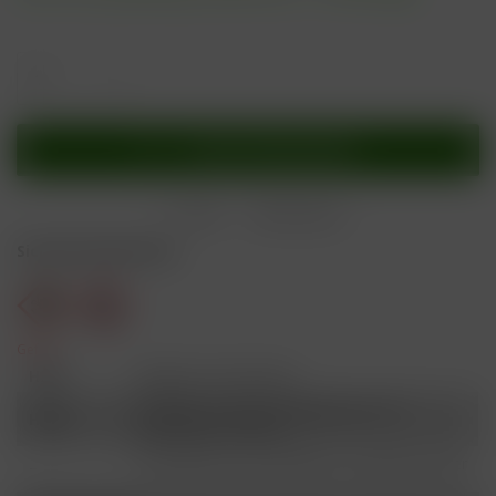
In den
Warenkorb
Merken
Bewerten
Sicherheitshinweise
Gefahr
H301
Giftig bei Verschlucken.
Schädlich für Wasserorganismen, mit
H412
langfristiger Wirkung.
Ist ärztlicher Rat erforderlich, Verpackung oder
P101
Kennzeichnungsetikett bereithalten.