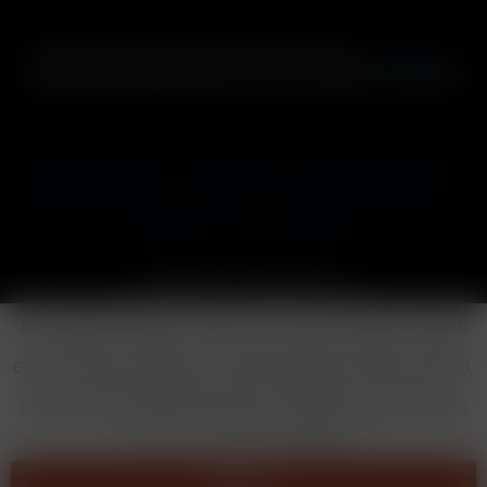
* Alle Preise inkl. gesetzl. Mehrwertsteuer zzgl.
Versandkosten
und ggf. Nachnahmegebühren, wenn nicht anders beschrieben
Cookie-Einstellungen
Händler-Login
Reklamationsformular
Häufig gestellte Fragen
Kontakt
Versand
Widerrufsrecht
Datenschutz
AGB
Impressum
Copyright © by 24vapestore.de
Diese Website benutzt Cookies, die für den technischen Betrieb
der Website erforderlich sind und stets gesetzt werden. Andere
Cookies, die den Komfort bei Benutzung dieser Website erhöhen,
der Direktwerbung dienen oder die Interaktion mit anderen
Websites und sozialen Netzwerken vereinfachen sollen, werden
nur mit Ihrer Zustimmung gesetzt.
Ablehnen