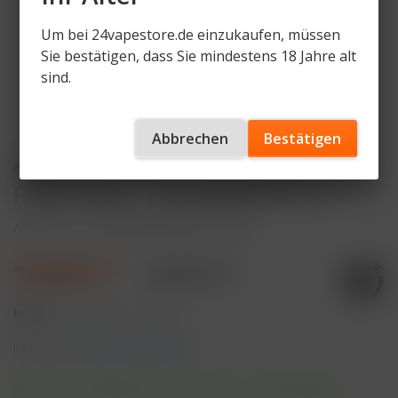
Um bei 24vapestore.de einzukaufen, müssen
Sie bestätigen, dass Sie mindestens 18 Jahre alt
sind.
Abbrechen
Bestätigen
Arcbear Pro 15000 Starter Set -
Farbe: Black + Pod Blackberry Ice
Artikelnummer
AB-PRO15-BLI-BL-ST-SET
19,90 € *
24,90 € *
Inhalt:
3 Stück (6,63 € * / 1 Stück)
inkl. MwSt.
zzgl. Versandkosten
Sofort versandfertig, Lieferzeit ca. 1-3 Werktage