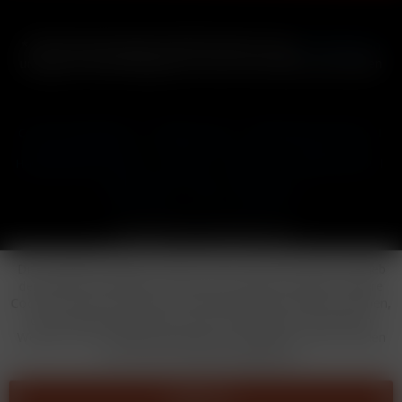
* Alle Preise inkl. gesetzl. Mehrwertsteuer zzgl.
Versandkosten
und ggf. Nachnahmegebühren, wenn nicht anders beschrieben
Cookie-Einstellungen
Händler-Login
Reklamationsformular
Häufig gestellte Fragen
Kontakt
Versand
Widerrufsrecht
Datenschutz
AGB
Impressum
Copyright © by 24vapestore.de
Diese Website benutzt Cookies, die für den technischen Betrieb
der Website erforderlich sind und stets gesetzt werden. Andere
Cookies, die den Komfort bei Benutzung dieser Website erhöhen,
der Direktwerbung dienen oder die Interaktion mit anderen
Websites und sozialen Netzwerken vereinfachen sollen, werden
nur mit Ihrer Zustimmung gesetzt.
Ablehnen