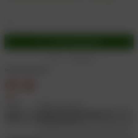
In den
Warenkorb
Merken
Bewerten
Sicherheitshinweise
Gefahr
H301
Giftig bei Verschlucken.
Schädlich für Wasserorganismen, mit
H412
langfristiger Wirkung.
Ist ärztlicher Rat erforderlich, Verpackung oder
P101
Kennzeichnungsetikett bereithalten.