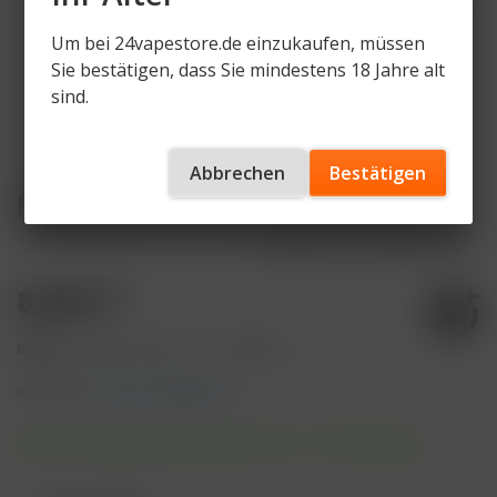
Um bei 24vapestore.de einzukaufen, müssen
Sie bestätigen, dass Sie mindestens 18 Jahre alt
sind.
Abbrechen
Bestätigen
Elfliq Liquid Cactus Ice - by Elf Bar
Artikelnummer
ELF-CAC-20
8,49 € *
Inhalt:
10 Milliliter (84,90 € * / 100 Milliliter)
inkl. MwSt.
zzgl. Versandkosten
Sofort versandfertig, Lieferzeit ca. 1-3 Werktage