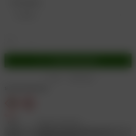
Nikotingehalt:
In den
Warenkorb
Merken
Bewerten
Sicherheitshinweise
Gefahr
H301
Giftig bei Verschlucken.
Schädlich für Wasserorganismen, mit
H412