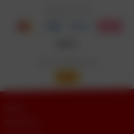
EUH208
Cyclohexanepropionate. Kann allergische
Reaktionenhervor-rufen.
Zahlen Sie mit
Nicotinbenzoat, 2-Isopropyl-N,2,3-
Enthält
trimethylbutyramide
Wir versenden mit
Support
Shop Service