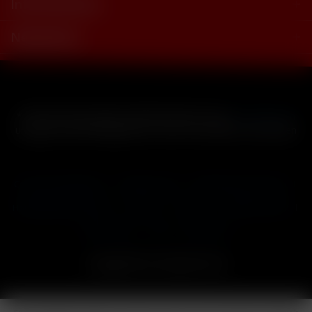
Informationen
Newsletter
* Alle Preise inkl. gesetzl. Mehrwertsteuer zzgl.
Versandkosten
und ggf. Nachnahmegebühren, wenn nicht anders beschrieben
Cookie-Einstellungen
Händler-Login
Reklamationsformular
Häufig gestellte Fragen
Kontakt
Versand
Widerrufsrecht
Datenschutz
AGB
Impressum
Copyright © by 24vapestore.de