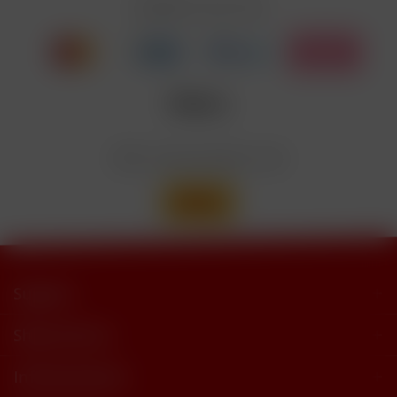
Zahlen Sie mit
Nicotinbenzoat, 2-Isopropyl-N,2,3-
Enthält
trimethylbutyramide
Wir versenden mit
Support
Shop Service
Informationen