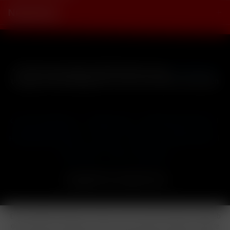
Newsletter
* Alle Preise inkl. gesetzl. Mehrwertsteuer zzgl.
Versandkosten
und ggf. Nachnahmegebühren, wenn nicht anders beschrieben
Cookie-Einstellungen
Händler-Login
Reklamationsformular
Häufig gestellte Fragen
Kontakt
Versand
Widerrufsrecht
Datenschutz
AGB
Impressum
Copyright © by 24vapestore.de
Diese Website benutzt Cookies, die für den technischen Betrieb
der Website erforderlich sind und stets gesetzt werden. Andere