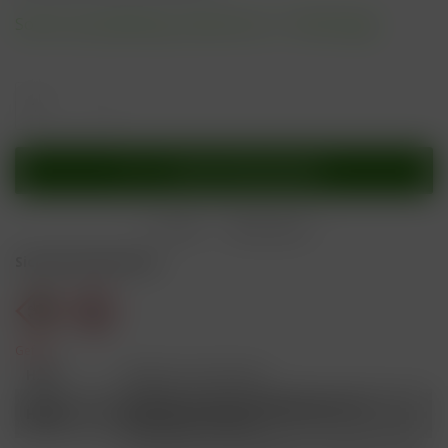
Sofort versandfertig, Lieferzeit ca. 1-3 Werktage
In den
Warenkorb
Merken
Bewerten
Sicherheitshinweise
Gefahr
H301
Giftig bei Verschlucken.
Schädlich für Wasserorganismen, mit
H412
langfristiger Wirkung.