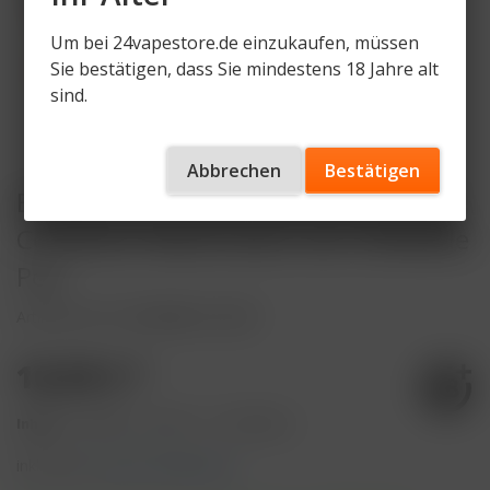
Um bei 24vapestore.de einzukaufen, müssen
Sie bestätigen, dass Sie mindestens 18 Jahre alt
sind.
Abbrechen
Bestätigen
ELFBAR LOST MARY NERA MAX Refill
Container Watermelon inkl. Refillable
Pod
Artikelnummer
LM-NERA-P-W-RP
10,99 € *
Inhalt:
10 Milliliter (109,90 € * / 100 Milliliter)
inkl. MwSt.
zzgl. Versandkosten