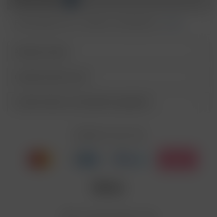
P273
Freisetzung in die Umwelt vermeiden.
BEI VERSCHLUCKEN: Sofort
Bewertungen lesen, schreiben und diskutieren...
mehr
P301+P310
GIFTINFORMATIONSZENTRUM/Arzt/…
anrufen.
Ähnliche Artikel
P330
Mund ausspülen.
P405
Unter Verschluss aufbewahren.
Kunden kauften auch
Entsorgung der Inhalte/Behälter gemäß des
P501
örtlichen Abfallsystems
Kunden haben sich ebenfalls angesehen
Enthält Linalool, Furaneol, Allyl
EUH208
Cyclohexanepropionate. Kann allergische
Reaktionenhervor-rufen.
Zahlen Sie mit
Nicotinbenzoat, 2-Isopropyl-N,2,3-
Enthält
trimethylbutyramide
Wir versenden mit