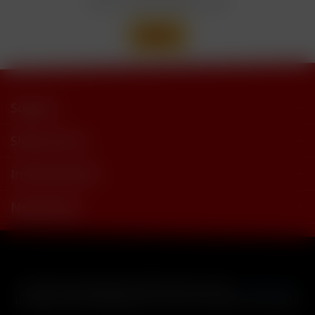
Support
Shop Service
Informationen
Newsletter
* Alle Preise inkl. gesetzl. Mehrwertsteuer zzgl.
Versandkosten
und ggf. Nachnahmegebühren, wenn nicht anders beschrieben