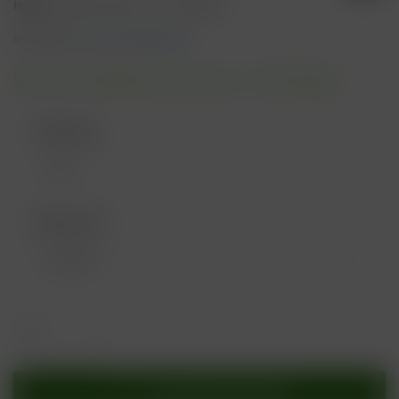
Inhalt:
5 Milliliter (99,80 € * / 100 Milliliter)
inkl. MwSt.
zzgl. Versandkosten
Sofort versandfertig, Lieferzeit ca. 1-3 Werktage
Füllmenge:
Widerstand:
In den
Warenkorb