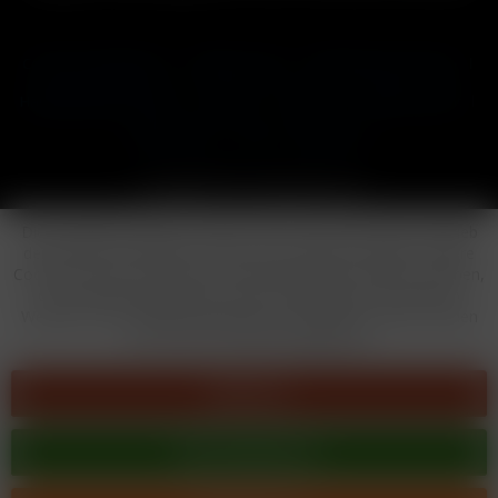
Cookie-Einstellungen
Händler-Login
Reklamationsformular
Häufig gestellte Fragen
Kontakt
Versand
Widerrufsrecht
Datenschutz
AGB
Impressum
Copyright © by 24vapestore.de
Diese Website benutzt Cookies, die für den technischen Betrieb
der Website erforderlich sind und stets gesetzt werden. Andere
Cookies, die den Komfort bei Benutzung dieser Website erhöhen,
der Direktwerbung dienen oder die Interaktion mit anderen
Websites und sozialen Netzwerken vereinfachen sollen, werden
nur mit Ihrer Zustimmung gesetzt.
Ablehnen
Alle akzeptieren