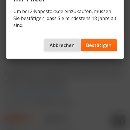
Um bei 24vapestore.de einzukaufen, müssen
Sie bestätigen, dass Sie mindestens 18 Jahre alt
sind.
Abbrechen
Bestätigen
ELFBAR ELFX MEGA Leerpod 5ml und
10ml Tankvolumen
von
Elfbar ELFX Mega Leer Pod
Artikelnummer
ELFX-MEGA-LP-06-5
4,99 € *
5,99 € *