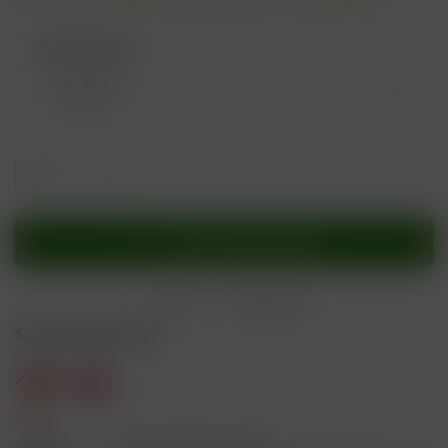
Nikotingehalt:
In den
Warenkorb
Merken
Bewerten
Sicherheitshinweise
Gefahr
H301
Giftig bei Verschlucken.