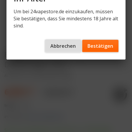
Um bei 24vapestore.de einzukaufen, müssen
Sie bestätigen, dass Sie mindestens 18 Jahre alt
sind.
Abbrechen
Bestätigen
ELFBAR LOST MARY Liquid (NicSalt)
Double Apple 10ml
Artikelnummer
LM-LIQ-DAP-10mg
6,99 € *
10,99 € *
Inhalt:
1 Stück
inkl. MwSt.
zzgl. Versandkosten
Sofort versandfertig, Lieferzeit ca. 1-3 Werktage