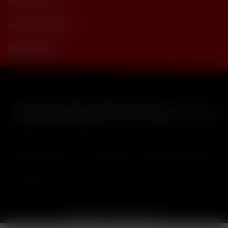
Shop Service
Informationen
Newsletter
* Alle Preise inkl. gesetzl. Mehrwertsteuer zzgl.
Versandkosten
und ggf. Nachnahmegebühren, wenn nicht anders beschrieben
Cookie-Einstellungen
Händler-Login
Reklamationsformular
Häufig gestellte Fragen
Kontakt
Versand
Widerrufsrecht
Datenschutz
AGB
Impressum
Copyright © by 24vapestore.de