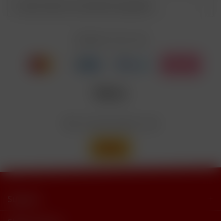
Kunden haben sich ebenfalls angesehen
Enthält Linalool, Furaneol, Allyl
EUH208
Cyclohexanepropionate. Kann allergische
Reaktionenhervor-rufen.
Zahlen Sie mit
Nicotinbenzoat, 2-Isopropyl-N,2,3-
Enthält
trimethylbutyramide
Wir versenden mit
Support