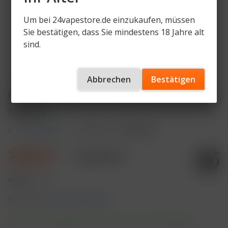
Um bei 24vapestore.de einzukaufen, müssen
Sie bestätigen, dass Sie mindestens 18 Jahre alt
sind.
Abbrechen
Bestätigen
ELFBAR 800 Blackberry Cherry 20mg
Nikotin
von
ELFBAR 800
Artikelnummer
EB800-BC
7,99 € *
10,99 € *
Inhalt:
1 Stück
inkl. MwSt.
zzgl. Versandkosten
Sofort versandfertig, Lieferzeit ca. 1-3 Werktage