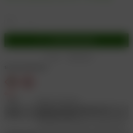
In den
Warenkorb
Merken
Bewerten
Sicherheitshinweise
Gefahr
H301
Giftig bei Verschlucken.
Schädlich für Wasserorganismen, mit
H412
langfristiger Wirkung.
Ist ärztlicher Rat erforderlich, Verpackung oder
P101
Kennzeichnungsetikett bereithalten.