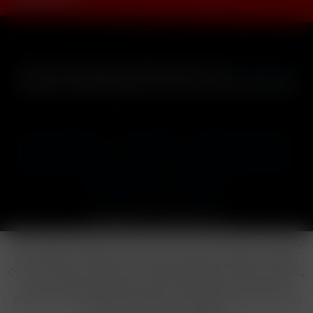
* Alle Preise inkl. gesetzl. Mehrwertsteuer zzgl.
Versandkosten
und ggf. Nachnahmegebühren, wenn nicht anders beschrieben
Cookie-Einstellungen
Händler-Login
Reklamationsformular
Häufig gestellte Fragen
Kontakt
Versand
Widerrufsrecht
Datenschutz
AGB
Impressum
Copyright © by 24vapestore.de
Diese Website benutzt Cookies, die für den technischen Betrieb
der Website erforderlich sind und stets gesetzt werden. Andere
Cookies, die den Komfort bei Benutzung dieser Website erhöhen,
der Direktwerbung dienen oder die Interaktion mit anderen
Websites und sozialen Netzwerken vereinfachen sollen, werden
nur mit Ihrer Zustimmung gesetzt.