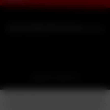
* Alle Preise inkl. gesetzl. Mehrwertsteuer zzgl.
Versandkosten
und ggf. Nachnahmegebühren, wenn nicht anders beschrieben
Cookie-Einstellungen
Händler-Login
Reklamationsformular
Häufig gestellte Fragen
Kontakt
Versand
Widerrufsrecht
Datenschutz
AGB
Impressum
Copyright © by 24vapestore.de
Diese Website benutzt Cookies, die für den technischen Betrieb
der Website erforderlich sind und stets gesetzt werden. Andere
Cookies, die den Komfort bei Benutzung dieser Website erhöhen,
der Direktwerbung dienen oder die Interaktion mit anderen