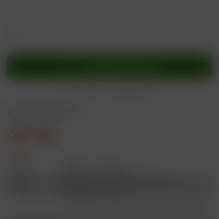
In den
Warenkorb
Merken
Bewerten
Sicherheitshinweise
Gefahr
H301
Giftig bei Verschlucken.
Schädlich für Wasserorganismen, mit
H412
langfristiger Wirkung.
Ist ärztlicher Rat erforderlich, Verpackung oder
P101
Kennzeichnungsetikett bereithalten.