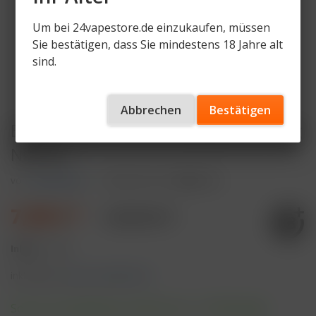
Um bei 24vapestore.de einzukaufen, müssen
Sie bestätigen, dass Sie mindestens 18 Jahre alt
sind.
Abbrechen
Bestätigen
ELFBAR 800 Coconut Blueberry 20mg
Nikotin
von
ELFBAR 800
Artikelnummer
EB800-CB
7,99 € *
10,99 € *
Inhalt:
1 Stück
inkl. MwSt.
zzgl. Versandkosten
Sofort versandfertig, Lieferzeit ca. 1-3 Werktage