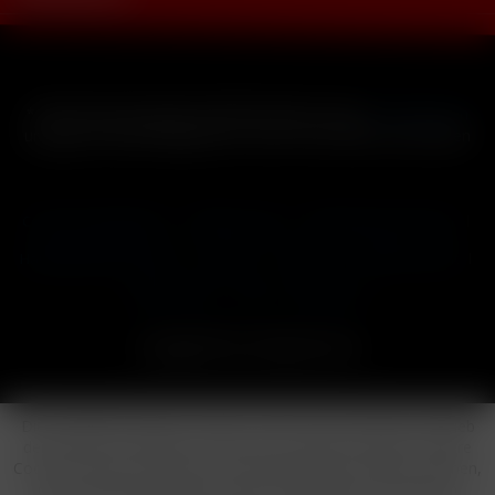
* Alle Preise inkl. gesetzl. Mehrwertsteuer zzgl.
Versandkosten
und ggf. Nachnahmegebühren, wenn nicht anders beschrieben
Cookie-Einstellungen
Händler-Login
Reklamationsformular
Häufig gestellte Fragen
Kontakt
Versand
Widerrufsrecht
Datenschutz
AGB
Impressum
Copyright © by 24vapestore.de
Diese Website benutzt Cookies, die für den technischen Betrieb
der Website erforderlich sind und stets gesetzt werden. Andere
Cookies, die den Komfort bei Benutzung dieser Website erhöhen,
der Direktwerbung dienen oder die Interaktion mit anderen