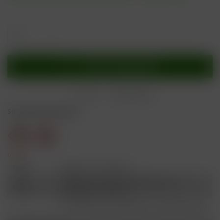
In den
Warenkorb
Merken
Bewerten
Sicherheitshinweise
Gefahr
H301
Giftig bei Verschlucken.
Schädlich für Wasserorganismen, mit
H412
langfristiger Wirkung.
Ist ärztlicher Rat erforderlich, Verpackung oder
P101
Kennzeichnungsetikett bereithalten.