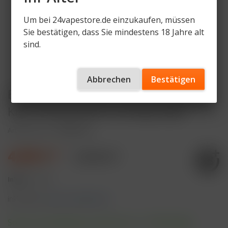
Um bei 24vapestore.de einzukaufen, müssen
Sie bestätigen, dass Sie mindestens 18 Jahre alt
sind.
Abbrechen
Bestätigen
ELFBAR LOST MARY 800 Strawberry
Kiwi 20mg Nikotin Einweg Vape
Artikelnummer
LM800-SK
4,99 € *
9,99 € *
Inhalt:
1 Stück
inkl. MwSt.
zzgl. Versandkosten
Sofort versandfertig, Lieferzeit ca. 1-3 Werktage