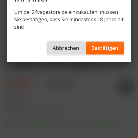
Um bei 24vapestore.de einzukaufen, müssen
Sie bestätigen, dass Sie mindestens 18 Jahre alt
sind.
Abbrechen
Bestätigen
ELFBAR 800 Peach Ice 20mg Nikotin
von
ELFBAR 800
Artikelnummer
EB800-PEI
7,99 € *
10,99 € *
Inhalt:
1 Stück
inkl. MwSt.
zzgl. Versandkosten
Sofort versandfertig, Lieferzeit ca. 1-3 Werktage