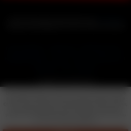
* Alle Preise inkl. gesetzl. Mehrwertsteuer zzgl.
Versandkosten
und ggf. Nachnahmegebühren, wenn nicht anders beschrieben
Cookie-Einstellungen
Händler-Login
Reklamationsformular
Häufig gestellte Fragen
Kontakt
Versand
Widerrufsrecht
Datenschutz
AGB
Impressum
Copyright © by 24vapestore.de
Diese Website benutzt Cookies, die für den technischen Betrieb
der Website erforderlich sind und stets gesetzt werden. Andere
Cookies, die den Komfort bei Benutzung dieser Website erhöhen,
der Direktwerbung dienen oder die Interaktion mit anderen
Websites und sozialen Netzwerken vereinfachen sollen, werden
nur mit Ihrer Zustimmung gesetzt.