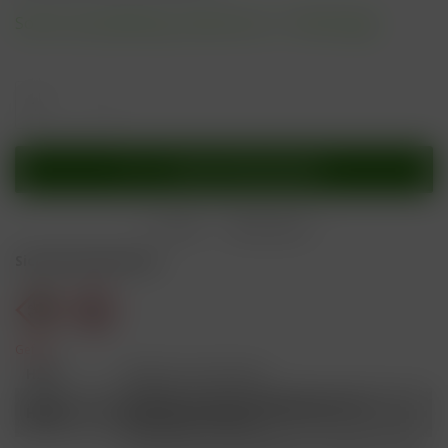
Sofort versandfertig, Lieferzeit ca. 1-3 Werktage
In den
Warenkorb
Merken
Bewerten
Sicherheitshinweise
Gefahr
H301
Giftig bei Verschlucken.
Schädlich für Wasserorganismen, mit
H412
langfristiger Wirkung.