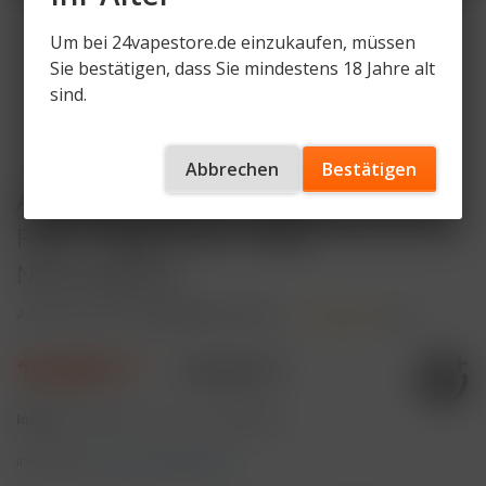
Um bei 24vapestore.de einzukaufen, müssen
Sie bestätigen, dass Sie mindestens 18 Jahre alt
sind.
Abbrechen
Bestätigen
Al Fakher Hypermax Advanced 30K
Pods - Magic Love - 6mg
Nikotingehalt
Artikelnummer
AF-HMA30K-P-ML-VS
(
1
)
15,90 € *
19,90 € *
Inhalt:
22 Milliliter (72,27 € * / 100 Milliliter)
inkl. MwSt.
zzgl. Versandkosten