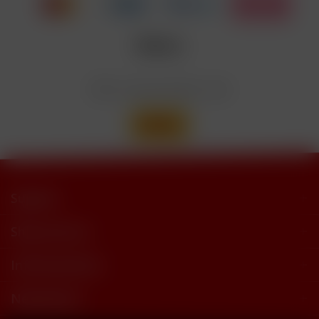
Nicotinbenzoat, 2-Isopropyl-N,2,3-
Enthält
trimethylbutyramide
Wir versenden mit
Support
Shop Service
Informationen
Newsletter