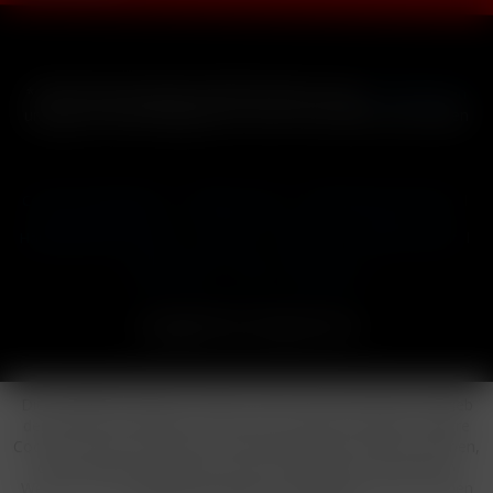
* Alle Preise inkl. gesetzl. Mehrwertsteuer zzgl.
Versandkosten
und ggf. Nachnahmegebühren, wenn nicht anders beschrieben
Cookie-Einstellungen
Händler-Login
Reklamationsformular
Häufig gestellte Fragen
Kontakt
Versand
Widerrufsrecht
Datenschutz
AGB
Impressum
Copyright © by 24vapestore.de
Diese Website benutzt Cookies, die für den technischen Betrieb
der Website erforderlich sind und stets gesetzt werden. Andere
Cookies, die den Komfort bei Benutzung dieser Website erhöhen,
der Direktwerbung dienen oder die Interaktion mit anderen
Websites und sozialen Netzwerken vereinfachen sollen, werden