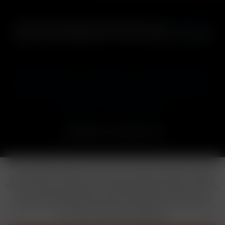
* Alle Preise inkl. gesetzl. Mehrwertsteuer zzgl.
Versandkosten
und ggf. Nachnahmegebühren, wenn nicht anders beschrieben
Cookie-Einstellungen
Händler-Login
Reklamationsformular
Häufig gestellte Fragen
Kontakt
Versand
Widerrufsrecht
Datenschutz
AGB
Impressum
Copyright © by 24vapestore.de
Diese Website benutzt Cookies, die für den technischen Betrieb
der Website erforderlich sind und stets gesetzt werden. Andere
Cookies, die den Komfort bei Benutzung dieser Website erhöhen,
der Direktwerbung dienen oder die Interaktion mit anderen
Websites und sozialen Netzwerken vereinfachen sollen, werden
nur mit Ihrer Zustimmung gesetzt.