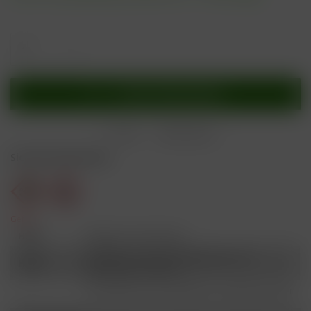
In den
Warenkorb
Merken
Bewerten
Sicherheitshinweise
Gefahr
H301
Giftig bei Verschlucken.
Schädlich für Wasserorganismen, mit
H412
langfristiger Wirkung.
Ist ärztlicher Rat erforderlich, Verpackung oder
P101
Kennzeichnungsetikett bereithalten.