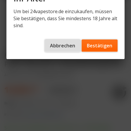
Um bei 24vapestore.de einzukaufen, müssen
Sie bestätigen, dass Sie mindestens 18 Jahre alt
sind.
Abbrechen
Bestätigen
Al Fakher Hypermax Advanced 30K
Pods - Berry Ice - 6mg Nikotingehalt
Artikelnummer
AF-HMA30K-P-BI-VS
15,90 € *
19,90 € *
Inhalt:
22 Milliliter (72,27 € * / 100 Milliliter)
inkl. MwSt.
zzgl. Versandkosten
Sofort versandfertig, Lieferzeit ca. 1-3 Werktage