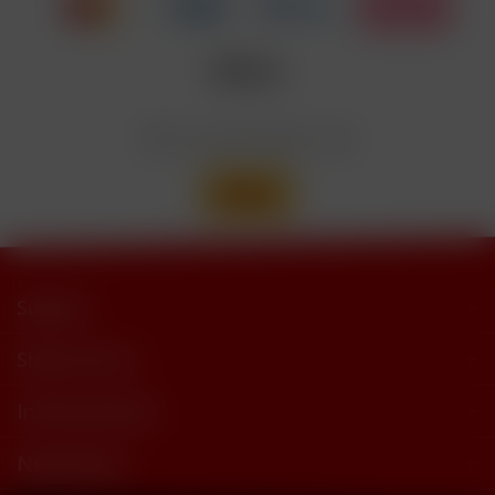
Nicotinbenzoat, 2-Isopropyl-N,2,3-
Enthält
trimethylbutyramide
Wir versenden mit
Support
Shop Service
Informationen
Newsletter