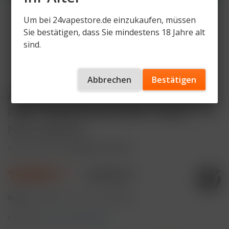
Um bei 24vapestore.de einzukaufen, müssen
Sie bestätigen, dass Sie mindestens 18 Jahre alt
sind.
Abbrechen
Bestätigen
Al Fakher Hypermax Advanced 30K
Pods - Blackcurrant Mint - 6mg
Nikotingehalt
Artikelnummer
AF-HMA30K-P-BM-VS
15,90 € *
19,90 € *
Inhalt:
22 Milliliter (72,27 € * / 100 Milliliter)
inkl. MwSt.
zzgl. Versandkosten