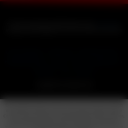
* Alle Preise inkl. gesetzl. Mehrwertsteuer zzgl.
Versandkosten
und ggf. Nachnahmegebühren, wenn nicht anders beschrieben
Cookie-Einstellungen
Händler-Login
Reklamationsformular
Häufig gestellte Fragen
Kontakt
Versand
Widerrufsrecht
Datenschutz
AGB
Impressum
Copyright © by 24vapestore.de
Diese Website benutzt Cookies, die für den technischen Betrieb
der Website erforderlich sind und stets gesetzt werden. Andere
Cookies, die den Komfort bei Benutzung dieser Website erhöhen,
der Direktwerbung dienen oder die Interaktion mit anderen
Websites und sozialen Netzwerken vereinfachen sollen, werden