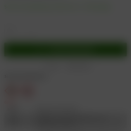
Sofort versandfertig, Lieferzeit ca. 1-3 Werktage
In den
Warenkorb
Merken
Bewerten
Sicherheitshinweise
Gefahr
H301
Giftig bei Verschlucken.
Schädlich für Wasserorganismen, mit
H412
langfristiger Wirkung.