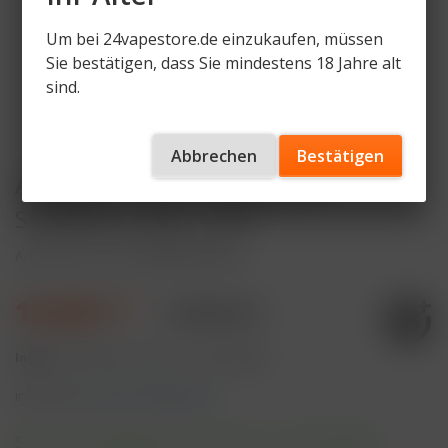
Um bei 24vapestore.de einzukaufen, müssen
Sie bestätigen, dass Sie mindestens 18 Jahre alt
sind.
Abbrechen
Bestätigen
Al Fakher 15K PRO MAX Pod -
Strawberry Kiwi - MTL
Artikelnummer
AF-15KPM-POD-SK
13,90 € *
19,90 € *
Inhalt:
10 Milliliter (139,00 € * / 100 Milliliter)
inkl. MwSt.
zzgl. Versandkosten
Sofort versandfertig, Lieferzeit ca. 1-3 Werktage