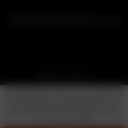
* Alle Preise inkl. gesetzl. Mehrwertsteuer zzgl.
Versandkosten
und ggf. Nachnahmegebühren, wenn nicht anders beschrieben
Cookie-Einstellungen
Händler-Login
Reklamationsformular
Häufig gestellte Fragen
Kontakt
Versand
Widerrufsrecht
Datenschutz
AGB
Impressum
Copyright © by 24vapestore.de
Diese Website benutzt Cookies, die für den technischen Betrieb
der Website erforderlich sind und stets gesetzt werden. Andere
Cookies, die den Komfort bei Benutzung dieser Website erhöhen,
der Direktwerbung dienen oder die Interaktion mit anderen
Websites und sozialen Netzwerken vereinfachen sollen, werden
nur mit Ihrer Zustimmung gesetzt.