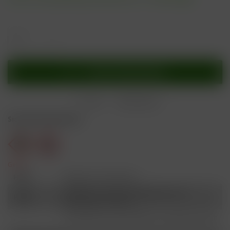
In den
Warenkorb
Merken
Bewerten
Sicherheitshinweise
Gefahr
H301
Giftig bei Verschlucken.
Schädlich für Wasserorganismen, mit
H412
langfristiger Wirkung.
Ist ärztlicher Rat erforderlich, Verpackung oder
P101
Kennzeichnungsetikett bereithalten.