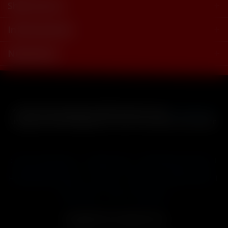
Shop Service
Informationen
Newsletter
* Alle Preise inkl. gesetzl. Mehrwertsteuer zzgl.
Versandkosten
und ggf. Nachnahmegebühren, wenn nicht anders beschrieben
Cookie-Einstellungen
Händler-Login
Reklamationsformular
Häufig gestellte Fragen
Kontakt
Versand
Widerrufsrecht
Datenschutz
AGB
Impressum
Copyright © by 24vapestore.de