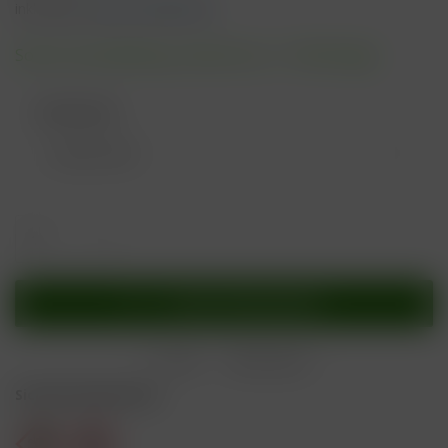
inkl. MwSt.
zzgl. Versandkosten
Sofort versandfertig, Lieferzeit ca. 1-3 Werktage
Geschmack:
In den
Warenkorb
Merken
Bewerten
Sicherheitshinweise