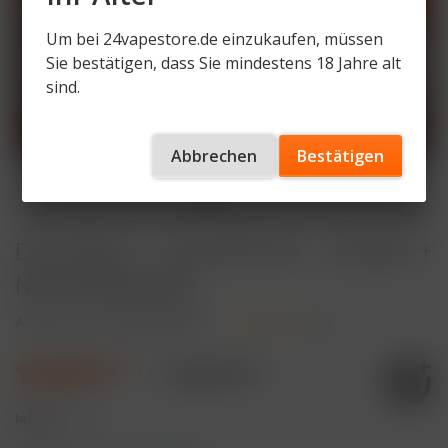
Um bei 24vapestore.de einzukaufen, müssen
Sie bestätigen, dass Sie mindestens 18 Jahre alt
sind.
Abbrechen
Bestätigen
Dojo Blast X - Nachfüll-Set - Leerpod +
Nachfüllbehälter
Artikelnummer
DJ-BX-NFS-LL
(
1
)
10,99 € *
22,90 € *
Inhalt:
1 Stück