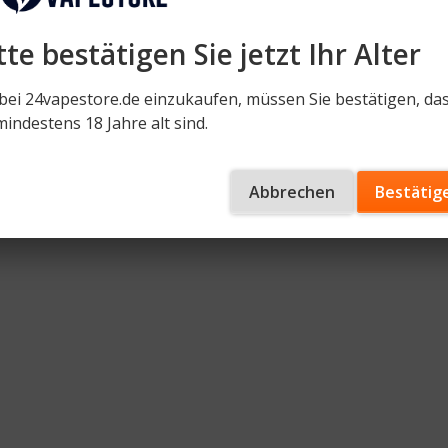
tte bestätigen Sie jetzt Ihr Alter
ei 24vapestore.de einzukaufen, müssen Sie bestätigen, da
mindestens 18 Jahre alt sind.
Abbrechen
Bestätig