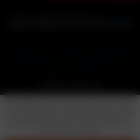
* Alle Preise inkl. gesetzl. Mehrwertsteuer zzgl.
Versandkosten
und ggf. Nachnahmegebühren, wenn nicht anders beschrieben
Cookie-Einstellungen
Händler-Login
Reklamationsformular
Häufig gestellte Fragen
Kontakt
Versand
Widerrufsrecht
Datenschutz
AGB
Impressum
Copyright © by 24vapestore.de
Diese Website benutzt Cookies, die für den technischen Betrieb
der Website erforderlich sind und stets gesetzt werden. Andere
Cookies, die den Komfort bei Benutzung dieser Website erhöhen,
der Direktwerbung dienen oder die Interaktion mit anderen
Websites und sozialen Netzwerken vereinfachen sollen, werden
nur mit Ihrer Zustimmung gesetzt.