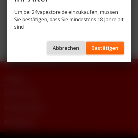
Um bei 24vapestore.de einzukaufen, müssen
Sie bestätigen, dass Sie mindestens 18 Jahre alt
sind.
Wir versenden mit
Abbrechen
Bestätigen
Support
Shop Service
Informationen
Newsletter