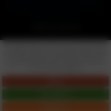
Häufig gestellte Fragen
Kontakt
Versand
Widerrufsrecht
Datenschutz
AGB
Impressum
Copyright © by 24vapestore.de
Diese Website benutzt Cookies, die für den technischen Betrieb
der Website erforderlich sind und stets gesetzt werden. Andere
Cookies, die den Komfort bei Benutzung dieser Website erhöhen,
der Direktwerbung dienen oder die Interaktion mit anderen
Websites und sozialen Netzwerken vereinfachen sollen, werden
nur mit Ihrer Zustimmung gesetzt.
Ablehnen
Alle akzeptieren
Konfigurieren