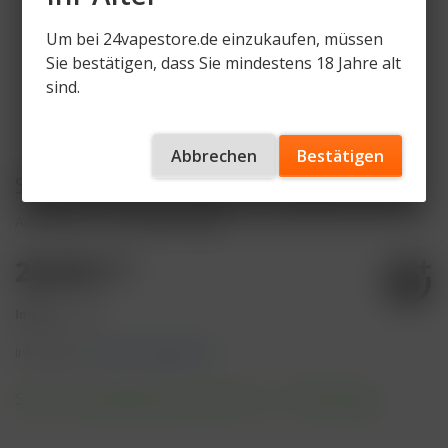
Um bei 24vapestore.de einzukaufen, müssen
Sie bestätigen, dass Sie mindestens 18 Jahre alt
sind.
Abbrechen
Bestätigen
Social Smoke - Blue R - 200g 28,90€
Artikelnummer
SCLS-BUR-200g
28,90 € *
Inhalt:
1 Stück
inkl. MwSt.
zzgl. Versandkosten
Sofort versandfertig, Lieferzeit ca. 1-3 Werktage