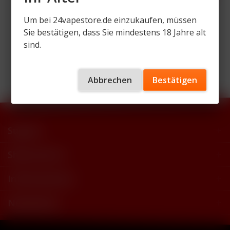
Um bei 24vapestore.de einzukaufen, müssen
Sie bestätigen, dass Sie mindestens 18 Jahre alt
sind.
Wir versenden mit
Abbrechen
Bestätigen
Support
Shop Service
Informationen
Newsletter