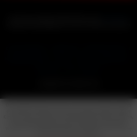
* Alle Preise inkl. gesetzl. Mehrwertsteuer zzgl.
Versandkosten
und ggf. Nachnahmegebühren, wenn nicht anders beschrieben
Cookie-Einstellungen
Händler-Login
Reklamationsformular
Häufig gestellte Fragen
Kontakt
Versand
Widerrufsrecht
Datenschutz
AGB
Impressum
Copyright © by 24vapestore.de
Diese Website benutzt Cookies, die für den technischen Betrieb
der Website erforderlich sind und stets gesetzt werden. Andere
Cookies, die den Komfort bei Benutzung dieser Website erhöhen,
der Direktwerbung dienen oder die Interaktion mit anderen
Websites und sozialen Netzwerken vereinfachen sollen, werden
nur mit Ihrer Zustimmung gesetzt.