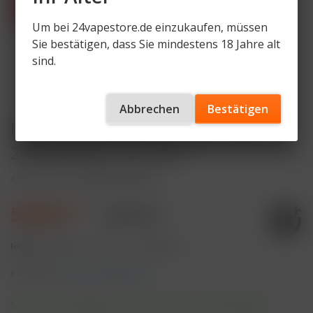
Um bei 24vapestore.de einzukaufen, müssen
Sie bestätigen, dass Sie mindestens 18 Jahre alt
sind.
Abbrechen
Bestätigen
RandM Tornado Blue Razz Cherry
20mg Nikotin 2er Pack
Artikelnummer
RNDM-POD-BRC
5,90 € *
8,90 € *
Inhalt:
4 Milliliter (147,50 € * / 100 Milliliter)
inkl. MwSt.
zzgl. Versandkosten
Sofort versandfertig, Lieferzeit ca. 1-3 Werktage