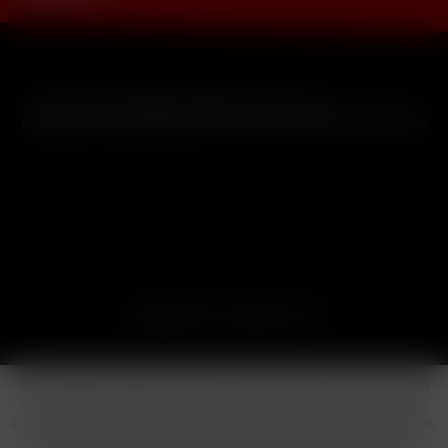
* Alle Preise inkl. gesetzl. Mehrwertsteuer zzgl.
Versandkosten
und ggf. Nachnahmegebühren, wenn nicht anders beschrieben
Cookie-Einstellungen
Händler-Login
Reklamationsformular
Häufig gestellte Fragen
Kontakt
Versand
Widerrufsrecht
Datenschutz
AGB
Impressum
Copyright © by 24vapestore.de
Diese Website benutzt Cookies, die für den technischen Betrieb
der Website erforderlich sind und stets gesetzt werden. Andere
Cookies, die den Komfort bei Benutzung dieser Website erhöhen,
der Direktwerbung dienen oder die Interaktion mit anderen