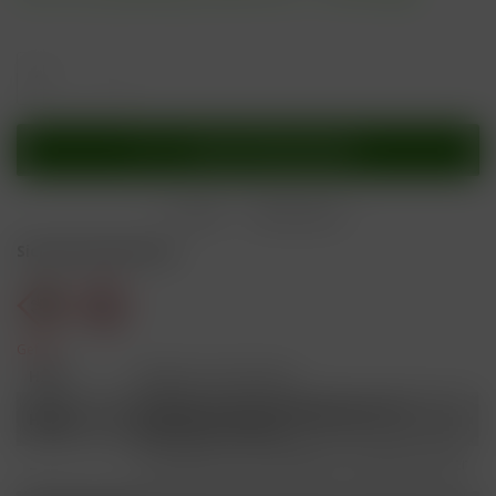
In den
Warenkorb
Merken
Bewerten
Sicherheitshinweise
Gefahr
H301
Giftig bei Verschlucken.
Schädlich für Wasserorganismen, mit
H412
langfristiger Wirkung.
Ist ärztlicher Rat erforderlich, Verpackung oder
P101
Kennzeichnungsetikett bereithalten.