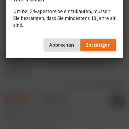
Um bei 24vapestore.de einzukaufen, müssen
Sie bestätigen, dass Sie mindestens 18 Jahre alt
sind.
Abbrechen
Bestätigen
ELFBAR LOST MARY WAVI Kiwi
Passion Fruit Guava 20mg Nikotin
2er Pack
Artikelnummer
LM-WVP-KPFG
5,99 € *
9,99 € *
Inhalt:
4 Milliliter (149,75 € * / 100 Milliliter)
inkl. MwSt.
zzgl. Versandkosten