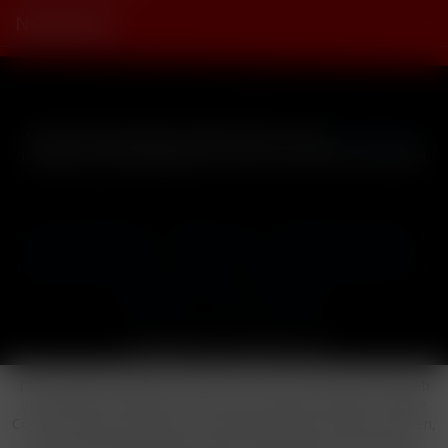
Newsletter
* Alle Preise inkl. gesetzl. Mehrwertsteuer zzgl.
Versandkosten
und ggf. Nachnahmegebühren, wenn nicht anders beschrieben
Cookie-Einstellungen
Händler-Login
Reklamationsformular
Häufig gestellte Fragen
Kontakt
Versand
Widerrufsrecht
Datenschutz
AGB
Impressum
Copyright © by 24vapestore.de
Diese Website benutzt Cookies, die für den technischen Betrieb
der Website erforderlich sind und stets gesetzt werden. Andere
Cookies, die den Komfort bei Benutzung dieser Website erhöhen,
der Direktwerbung dienen oder die Interaktion mit anderen