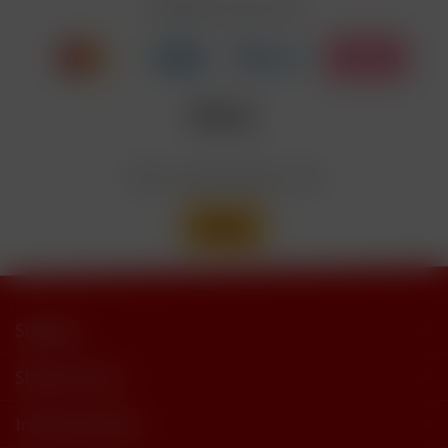
Zahlen Sie mit
Nicotinbenzoat, 2-Isopropyl-N,2,3-
Enthält
trimethylbutyramide
Wir versenden mit
Support
Shop Service
Informationen