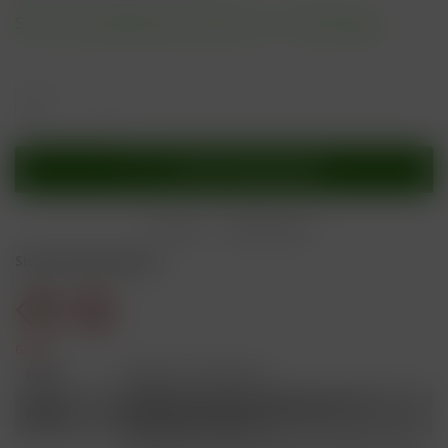
Sofort versandfertig, Lieferzeit ca. 1-3 Werktage
In den
Warenkorb
Merken
Bewerten
Sicherheitshinweise
Gefahr
H301
Giftig bei Verschlucken.
Schädlich für Wasserorganismen, mit
H412
langfristiger Wirkung.