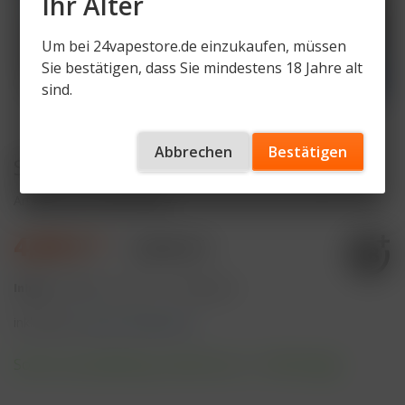
Ihr Alter
Um bei 24vapestore.de einzukaufen, müssen
Sie bestätigen, dass Sie mindestens 18 Jahre alt
sind.
Abbrechen
Bestätigen
SALT Plus Lite Pods Berry 20mg/ml
Artikelnummer
SLP-LP-BR
4,99 € *
8,90 € *
Inhalt:
4 Milliliter (124,75 € * / 100 Milliliter)
inkl. MwSt.
zzgl. Versandkosten
Sofort versandfertig, Lieferzeit ca. 1-3 Werktage