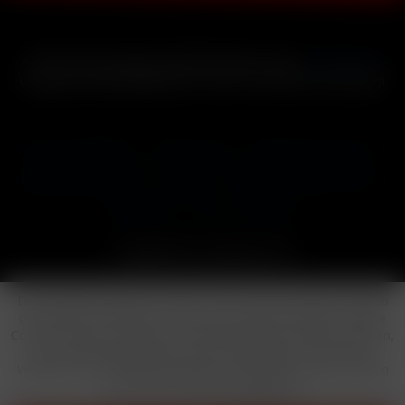
* Alle Preise inkl. gesetzl. Mehrwertsteuer zzgl.
Versandkosten
und ggf. Nachnahmegebühren, wenn nicht anders beschrieben
Cookie-Einstellungen
Händler-Login
Reklamationsformular
Häufig gestellte Fragen
Kontakt
Versand
Widerrufsrecht
Datenschutz
AGB
Impressum
Copyright © by 24vapestore.de
Diese Website benutzt Cookies, die für den technischen Betrieb
der Website erforderlich sind und stets gesetzt werden. Andere
Cookies, die den Komfort bei Benutzung dieser Website erhöhen,
der Direktwerbung dienen oder die Interaktion mit anderen
Websites und sozialen Netzwerken vereinfachen sollen, werden
nur mit Ihrer Zustimmung gesetzt.