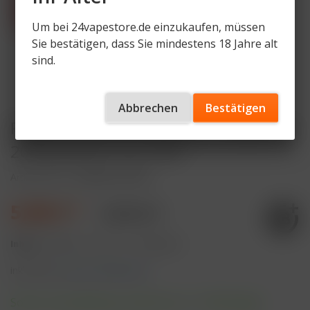
Um bei 24vapestore.de einzukaufen, müssen
Sie bestätigen, dass Sie mindestens 18 Jahre alt
sind.
Abbrechen
Bestätigen
RandM Tornado Blueberry Raspberry
20mg Nikotin 2er Pack
Artikelnummer
RNDM-POD-BR
5,90 € *
8,90 € *
Inhalt:
4 Milliliter (147,50 € * / 100 Milliliter)
inkl. MwSt.
zzgl. Versandkosten
Sofort versandfertig, Lieferzeit ca. 1-3 Werktage