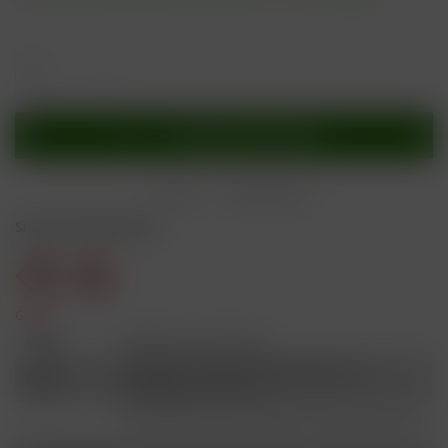
In den
Warenkorb
Merken
Bewerten
Sicherheitshinweise
Gefahr
H301
Giftig bei Verschlucken.
Schädlich für Wasserorganismen, mit
H412
langfristiger Wirkung.
Ist ärztlicher Rat erforderlich, Verpackung oder
P101
Kennzeichnungsetikett bereithalten.