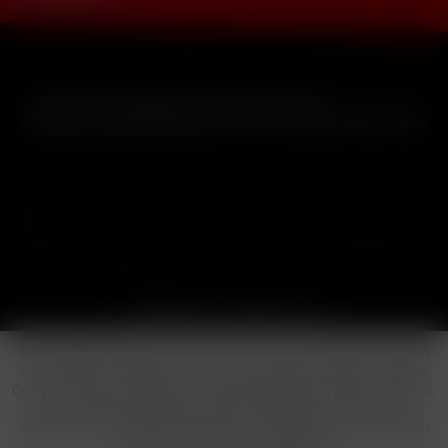
* Alle Preise inkl. gesetzl. Mehrwertsteuer zzgl.
Versandkosten
und ggf. Nachnahmegebühren, wenn nicht anders beschrieben
Cookie-Einstellungen
Händler-Login
Reklamationsformular
Häufig gestellte Fragen
Kontakt
Versand
Widerrufsrecht
Datenschutz
AGB
Impressum
Copyright © by 24vapestore.de
Diese Website benutzt Cookies, die für den technischen Betrieb
der Website erforderlich sind und stets gesetzt werden. Andere
Cookies, die den Komfort bei Benutzung dieser Website erhöhen,
der Direktwerbung dienen oder die Interaktion mit anderen
Websites und sozialen Netzwerken vereinfachen sollen, werden
nur mit Ihrer Zustimmung gesetzt.