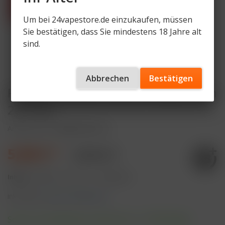
Um bei 24vapestore.de einzukaufen, müssen
Sie bestätigen, dass Sie mindestens 18 Jahre alt
sind.
Abbrechen
Bestätigen
RandM Tornado Cherry 20mg Nikotin
2er Pack
Artikelnummer
RNDM-POD-CR
5,90 € *
8,90 € *
Inhalt:
4 Milliliter (147,50 € * / 100 Milliliter)
inkl. MwSt.
zzgl. Versandkosten
Sofort versandfertig, Lieferzeit ca. 1-3 Werktage