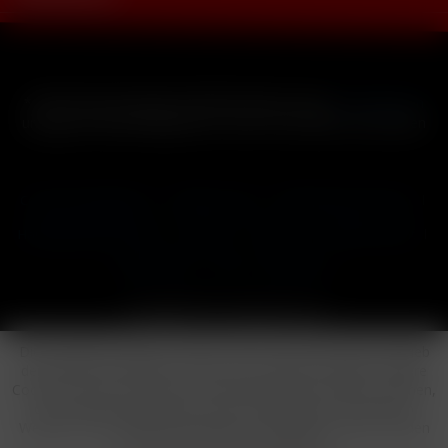
* Alle Preise inkl. gesetzl. Mehrwertsteuer zzgl.
Versandkosten
und ggf. Nachnahmegebühren, wenn nicht anders beschrieben
Cookie-Einstellungen
Händler-Login
Reklamationsformular
Häufig gestellte Fragen
Kontakt
Versand
Widerrufsrecht
Datenschutz
AGB
Impressum
Copyright © by 24vapestore.de
Diese Website benutzt Cookies, die für den technischen Betrieb
der Website erforderlich sind und stets gesetzt werden. Andere
Cookies, die den Komfort bei Benutzung dieser Website erhöhen,
der Direktwerbung dienen oder die Interaktion mit anderen
Websites und sozialen Netzwerken vereinfachen sollen, werden
nur mit Ihrer Zustimmung gesetzt.