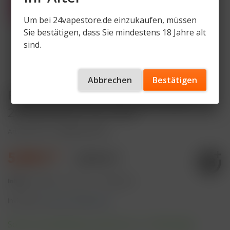
Um bei 24vapestore.de einzukaufen, müssen
Sie bestätigen, dass Sie mindestens 18 Jahre alt
sind.
Abbrechen
Bestätigen
RandM Tornado Pink Lemonade
20mg Nikotin 2er Pack
Artikelnummer
RNDM-POD-PL
5,90 € *
8,90 € *
Inhalt:
4 Milliliter (147,50 € * / 100 Milliliter)
inkl. MwSt.
zzgl. Versandkosten
Sofort versandfertig, Lieferzeit ca. 1-3 Werktage