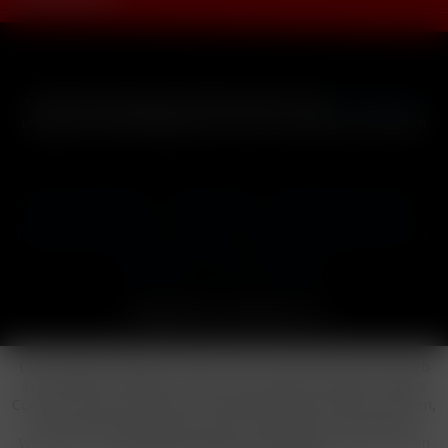
* Alle Preise inkl. gesetzl. Mehrwertsteuer zzgl.
Versandkosten
und ggf. Nachnahmegebühren, wenn nicht anders beschrieben
Cookie-Einstellungen
Händler-Login
Reklamationsformular
Häufig gestellte Fragen
Kontakt
Versand
Widerrufsrecht
Datenschutz
AGB
Impressum
Copyright © by 24vapestore.de
Diese Website benutzt Cookies, die für den technischen Betrieb
der Website erforderlich sind und stets gesetzt werden. Andere
Cookies, die den Komfort bei Benutzung dieser Website erhöhen,
der Direktwerbung dienen oder die Interaktion mit anderen
Websites und sozialen Netzwerken vereinfachen sollen, werden