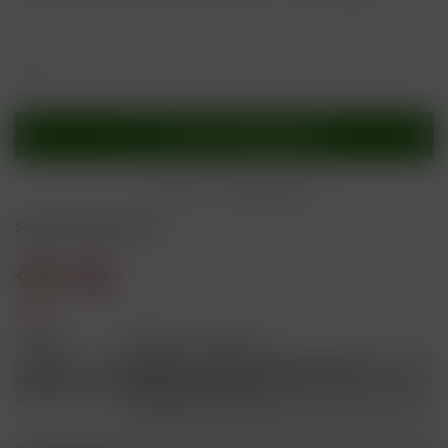
In den
Warenkorb
Merken
Bewerten
Sicherheitshinweise
Gefahr
H301
Giftig bei Verschlucken.
Schädlich für Wasserorganismen, mit
H412
langfristiger Wirkung.
Ist ärztlicher Rat erforderlich, Verpackung oder
P101
Kennzeichnungsetikett bereithalten.