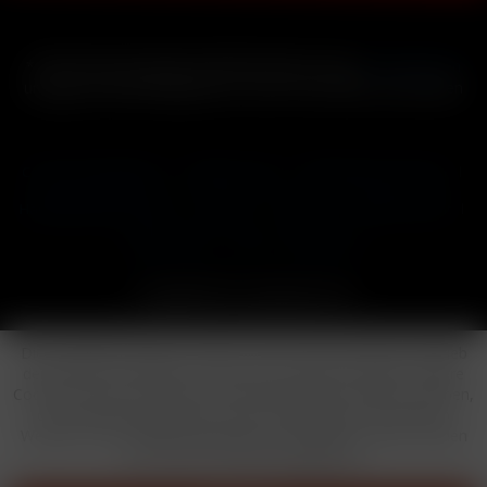
* Alle Preise inkl. gesetzl. Mehrwertsteuer zzgl.
Versandkosten
und ggf. Nachnahmegebühren, wenn nicht anders beschrieben
Cookie-Einstellungen
Händler-Login
Reklamationsformular
Häufig gestellte Fragen
Kontakt
Versand
Widerrufsrecht
Datenschutz
AGB
Impressum
Copyright © by 24vapestore.de
Diese Website benutzt Cookies, die für den technischen Betrieb
der Website erforderlich sind und stets gesetzt werden. Andere
Cookies, die den Komfort bei Benutzung dieser Website erhöhen,
der Direktwerbung dienen oder die Interaktion mit anderen
Websites und sozialen Netzwerken vereinfachen sollen, werden
nur mit Ihrer Zustimmung gesetzt.