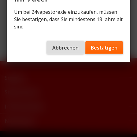
Um bei 24vapestore.de einzukaufen, müssen
Sie bestätigen, dass Sie mindestens 18 Jahre alt
sind.
Wir versenden mit
Abbrechen
Bestätigen
Support
Shop Service
Informationen
Newsletter