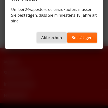
Um bei 24vapestore.de einzukaufen, müssen
Sie bestätigen, dass Sie mindestens 18 Jahre alt
sind.
Wir versenden mit
Abbrechen
Bestätigen
Support
Shop Service
Informationen
Newsletter