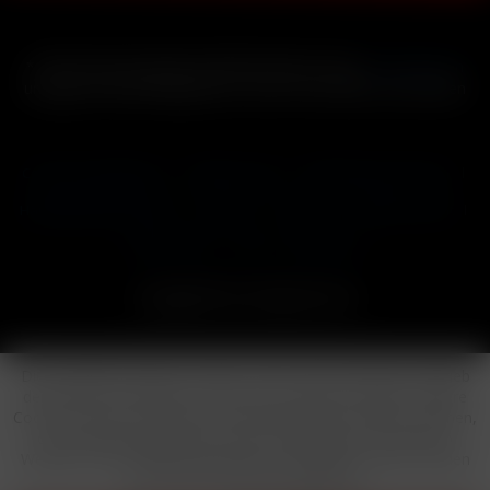
* Alle Preise inkl. gesetzl. Mehrwertsteuer zzgl.
Versandkosten
und ggf. Nachnahmegebühren, wenn nicht anders beschrieben
Cookie-Einstellungen
Händler-Login
Reklamationsformular
Häufig gestellte Fragen
Kontakt
Versand
Widerrufsrecht
Datenschutz
AGB
Impressum
Copyright © by 24vapestore.de
Diese Website benutzt Cookies, die für den technischen Betrieb
der Website erforderlich sind und stets gesetzt werden. Andere
Cookies, die den Komfort bei Benutzung dieser Website erhöhen,
der Direktwerbung dienen oder die Interaktion mit anderen
Websites und sozialen Netzwerken vereinfachen sollen, werden
nur mit Ihrer Zustimmung gesetzt.