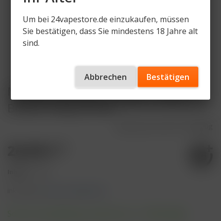
Um bei 24vapestore.de einzukaufen, müssen
Sie bestätigen, dass Sie mindestens 18 Jahre alt
sind.
Abbrechen
Bestätigen
Maridan Tobacco - Tingle Tangle
Breeze 200g 26,90€
Artikelnummer
MT-TTB-200g
26,90 € *
Inhalt:
1 Stück
inkl. MwSt.
zzgl. Versandkosten
Sofort versandfertig, Lieferzeit ca. 1-3 Werktage