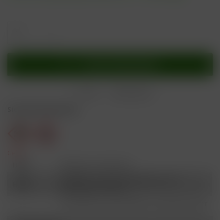
In den
Warenkorb
Merken
Bewerten
Sicherheitshinweise
Gefahr
H301
Giftig bei Verschlucken.
Schädlich für Wasserorganismen, mit
H412
langfristiger Wirkung.
Ist ärztlicher Rat erforderlich, Verpackung oder
P101
Kennzeichnungsetikett bereithalten.