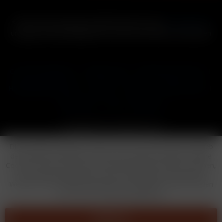
* Alle Preise inkl. gesetzl. Mehrwertsteuer zzgl.
Versandkosten
und ggf. Nachnahmegebühren, wenn nicht anders beschrieben
Cookie-Einstellungen
Händler-Login
Reklamationsformular
Häufig gestellte Fragen
Kontakt
Versand
Widerrufsrecht
Datenschutz
AGB
Impressum
Copyright © by 24vapestore.de
Diese Website benutzt Cookies, die für den technischen Betrieb
der Website erforderlich sind und stets gesetzt werden. Andere
Cookies, die den Komfort bei Benutzung dieser Website erhöhen,
der Direktwerbung dienen oder die Interaktion mit anderen
Websites und sozialen Netzwerken vereinfachen sollen, werden
nur mit Ihrer Zustimmung gesetzt.
Ablehnen